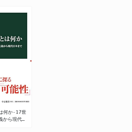
は何か-17世
義から現代日
まで