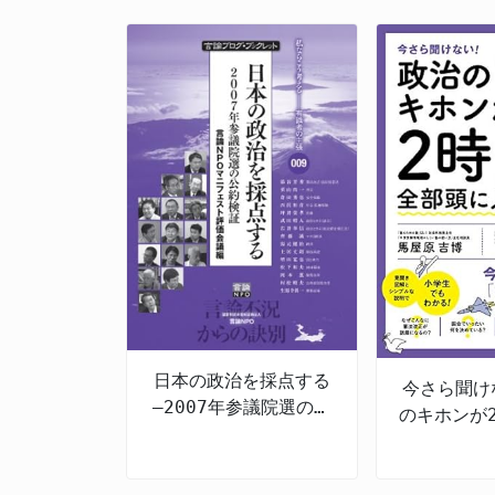
日本の政治を採点する
今さら聞け
―2007年参議院選の公
のキホンが
約検証
頭に