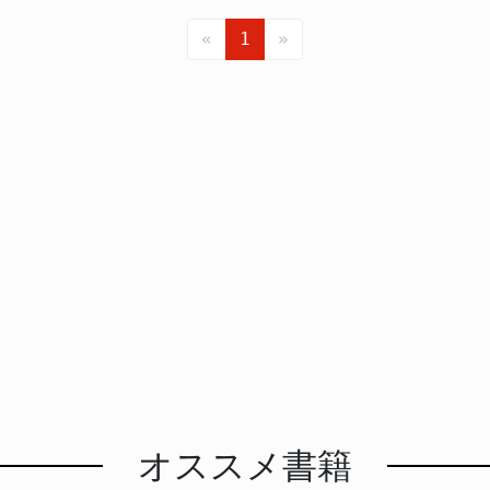
ます。さらに九電が経営ビジョンに盛り込んだ「次世代革新炉
«
1
»
は進められない」 > 「市長は市民の声を最優先すべきだ」 市長の対応 田中
識を示しました。しかし現時点では九電から具体的な計画が示
提出されてからとみられます。 エネルギー政策全体への影響 使用済み核燃料の貯
です。再処理工場や最終処分場の見通しが立たない中で乾式貯
政権が掲げるエネルギー政策でも、原発依存と廃棄物処理の両
ており、巨額の安全対策費を伴う原発政策が「ドロ船政権」と
治体に過大な負担が集中しかねません。
オススメ書籍