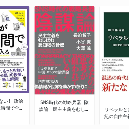
ない! 政治
SNS時代の戦略兵器 陰
2時間で全部
謀論 民主主義をむしば
リベラルと
入る
む認知戦の脅威
紀の自由主
本