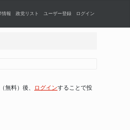
挙情報
政党リスト
ユーザー登録
ログイン
（無料）後、
ログイン
することで投