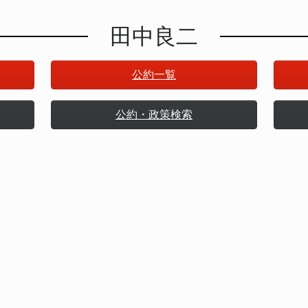
田中良二
公約一覧
公約・政策検索