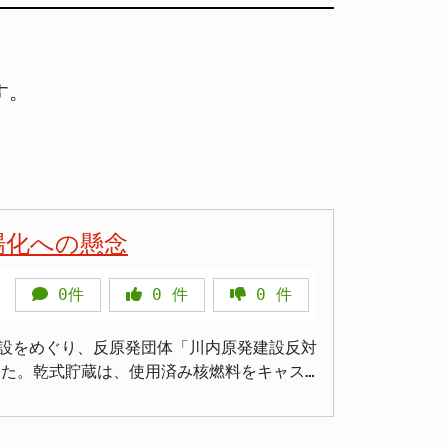
す。
場化への懸念
0件
0
件
0
件
設をめぐり、反原発団体「川内原発建設反対
した。乾式貯蔵は、使用済み核燃料をキャス
九電は「最終段階の検討に入った」と市や県
貯蔵施設が設置されれば「市が事実上の最終