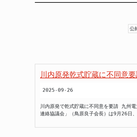
公
川内原発乾式貯蔵に不同意要
2025-09-26
川内原発で乾式貯蔵に不同意を要請 九州
連絡協議会」（鳥原良子会長）は9月26日
クと呼ばれる容器に密閉し、空冷で保管す
に説明しています。 市民団体の懸念 協議会は、使用済み燃料の搬出先である青森県六ケ所村の再処理工場が稼働延期を27回繰り返していることや、
高レベル放射性廃棄物の最終処分場が決ま