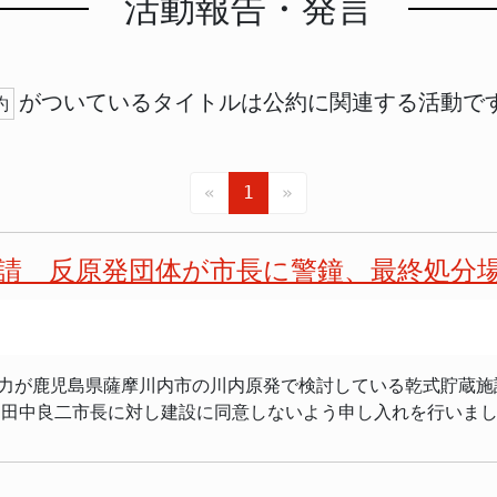
活動報告・発言
がついているタイトルは公約に関連する活動で
約
«
1
»
請 反原発団体が市長に警鐘、最終処分
電力が鹿児島県薩摩川内市の川内原発で検討している乾式貯蔵施
、田中良二市長に対し建設に同意しないよう申し入れを行いま
る方式です。プールの容量逼迫が全国の原発で課題となる中、
っていない現状を指摘しました。その上で、川内原発内に乾式