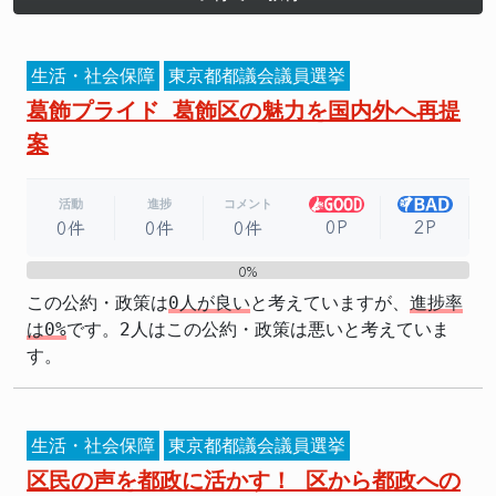
生活・社会保障
東京都都議会議員選挙
葛飾プライド 葛飾区の魅力を国内外へ再提
案
活動
進捗
コメント
0P
2P
0件
0件
0件
0%
0%
この公約・政策は
0人が良い
と考えていますが、
進捗率
は0%
です。2人はこの公約・政策は悪いと考えていま
す。
生活・社会保障
東京都都議会議員選挙
区民の声を都政に活かす！ 区から都政への