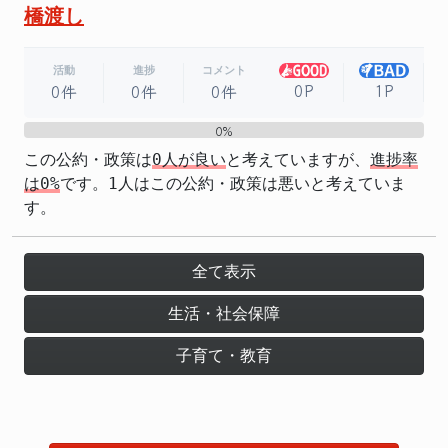
橋渡し
活動
進捗
コメント
0P
1P
0件
0件
0件
0%
0%
この公約・政策は
0人が良い
と考えていますが、
進捗率
は0%
です。1人はこの公約・政策は悪いと考えていま
す。
全て表示
生活・社会保障
子育て・教育