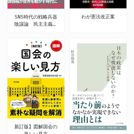
わが憲法改正案
SNS時代の戦略兵器
陰謀論 民主主義を
むしばむ認知戦の脅
威
新訂版】図解国会の
楽しい見方