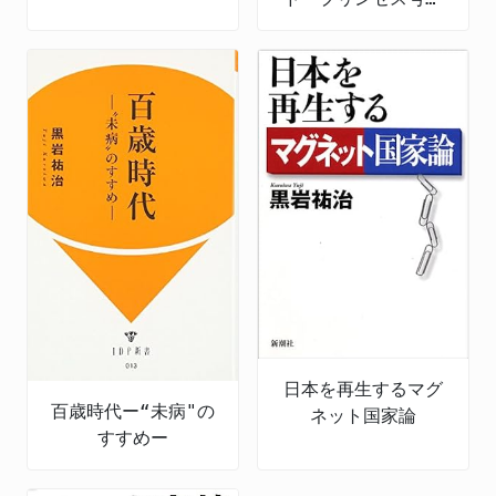
ら始まった! チーム
神奈川・250日間の真
実
日本を再生するマグ
百歳時代ー“未病"の
ネット国家論
すすめー