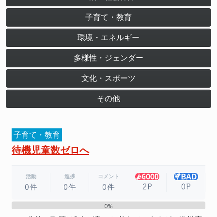
子育て・教育
環境・エネルギー
多様性・ジェンダー
文化・スポーツ
その他
子育て・教育
待機児童数ゼロへ
活動
進捗
コメント
2P
0P
0件
0件
0件
0%
0%