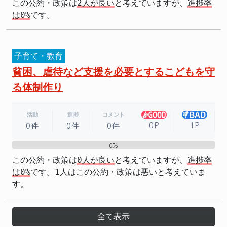
この公約・政策は
2人が良い
と考えていますが、
進捗率
は0%
です。
子育て・教育
貧困、虐待など支援を必要とするこどもを守
る体制作り
活動
進捗
コメント
0P
1P
0件
0件
0件
0%
0%
この公約・政策は
0人が良い
と考えていますが、
進捗率
は0%
です。1人はこの公約・政策は悪いと考えていま
す。
全て表示