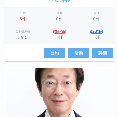
公約
活動
評価
5件
0件
0件
公約偏差値
11P
10P
56.5
公約
活動
詳細