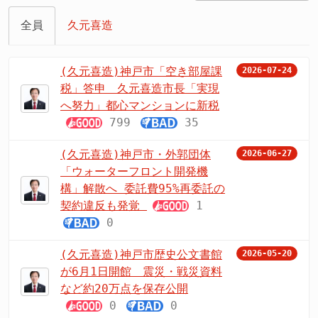
全員
久元喜造
(久元喜造)神戸市「空き部屋課
2026-07-24
税」答申 久元喜造市長「実現
へ努力」都心マンションに新税
799
35
(久元喜造)神戸市・外郭団体
2026-06-27
「ウォーターフロント開発機
構」解散へ 委託費95%再委託の
契約違反も発覚
1
0
(久元喜造)神戸市歴史公文書館
2026-05-20
が6月1日開館 震災・戦災資料
など約20万点を保存公開
0
0