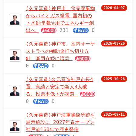
(久元喜造)神戸市、食品廃棄物
2026-04-07
からバイオガス発電 国内初の
下水処理場活用でエネルギー創
出へ
231
0
(久元喜造)神戸市、室内オーケ
2026-03-26
ストラへの補助金打ち切り方
針 楽団存続に暗雲
0
0
(久元喜造)久元喜造神戸市長4
2025-10-26
選、実績と安定で新人3人破
る、投票率低下が課題
0
0
(久元喜造)神戸海軍操練所跡を
2025-09-11
展示施設に 2027年春オープン
神戸港160年で歴史発信