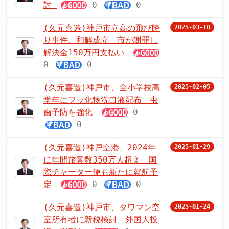
討
0
0
(久元喜造)神戸市立高の飛び降
2025-03-10
り事件、和解成立 市が謝罪し
解決金150万円支払い
0
0
(久元喜造)神戸市、全小学校高
2025-02-05
学年にフッ化物洗口液配布 虫
歯予防を強化
0
0
(久元喜造)神戸空港、2024年
2025-01-29
に年間旅客数350万人超え 国
際チャーター便も新たに就航予
定
0
0
(久元喜造)神戸市、タワマン空
2025-01-24
室所有者に新税検討 外国人投