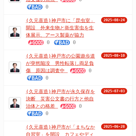
0
(久元喜造)神戸市に「昆虫室」
2025-08-24
開設 外来生物と衛生害虫を生
体展示、アース製薬が協力
0
0
(久元喜造)神戸市の公園遊歩道
2025-08-10
が突然陥没 男性転落し両足負
傷 原因は調査中
0
0
(久元喜造)神戸市が永久保存を
2025-07-03
決断 災害公文書の行方と他自
治体との格差
0
0
(久元喜造)神戸市が「まちなか
2025-06-28
自習室」を開設 カフェやディ