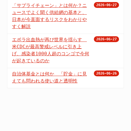
「サプライチェーン」とは何か？ニ
2026-06-27
ュースでよく聞く供給網の基本と、
日本が今直面するリスクをわかりや
すく解説
エボラ出血熱が再び世界を揺らす
2026-06-27
米CDCが最高警戒レベルに引き上
げ、感染者1000人超のコンゴで今何
が起きているのか
自治体基金とは何か 「貯金」に見
2026-06-26
えても問われる使い道と透明性