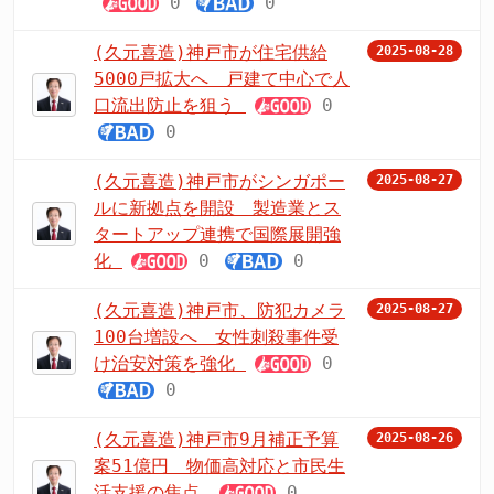
0
0
(久元喜造)神戸市が住宅供給
2025-08-28
5000戸拡大へ 戸建て中心で人
口流出防止を狙う
0
0
(久元喜造)神戸市がシンガポー
2025-08-27
ルに新拠点を開設 製造業とス
タートアップ連携で国際展開強
化
0
0
(久元喜造)神戸市、防犯カメラ
2025-08-27
100台増設へ 女性刺殺事件受
け治安対策を強化
0
0
(久元喜造)神戸市9月補正予算
2025-08-26
案51億円 物価高対応と市民生
活支援の焦点
0