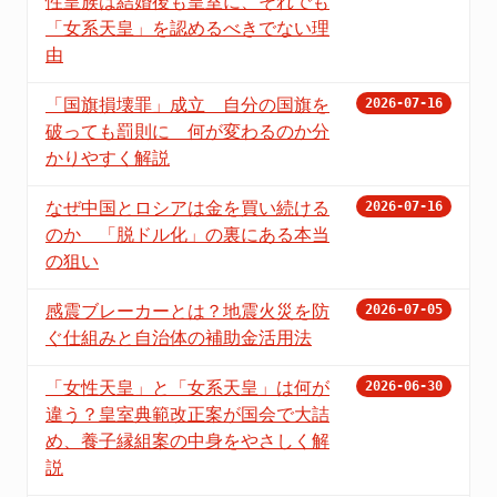
性皇族は結婚後も皇室に、それでも
「女系天皇」を認めるべきでない理
由
「国旗損壊罪」成立 自分の国旗を
2026-07-16
破っても罰則に 何が変わるのか分
かりやすく解説
なぜ中国とロシアは金を買い続ける
2026-07-16
のか 「脱ドル化」の裏にある本当
の狙い
感震ブレーカーとは？地震火災を防
2026-07-05
ぐ仕組みと自治体の補助金活用法
「女性天皇」と「女系天皇」は何が
2026-06-30
違う？皇室典範改正案が国会で大詰
め、養子縁組案の中身をやさしく解
説