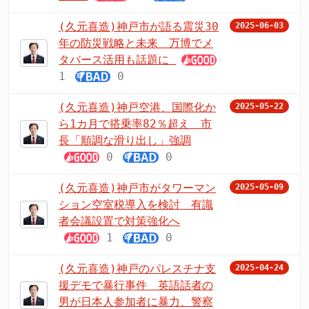
(久元喜造)神戸市が語る震災30
2025-06-03
年の防災戦略と未来 万博でメ
タバース活用も話題に
1
0
(久元喜造)神戸空港、国際化か
2025-05-22
ら1カ月で搭乗率82％超え 市
長「順調な滑り出し」強調
0
0
(久元喜造)神戸市がタワーマン
2025-05-09
ション空室税導入を検討 有識
者会議設置で対策強化へ
1
0
(久元喜造)神戸のパレスチナ支
2025-04-24
援デモで暴行事件 英語話者の
男が日本人参加者に暴力、警察