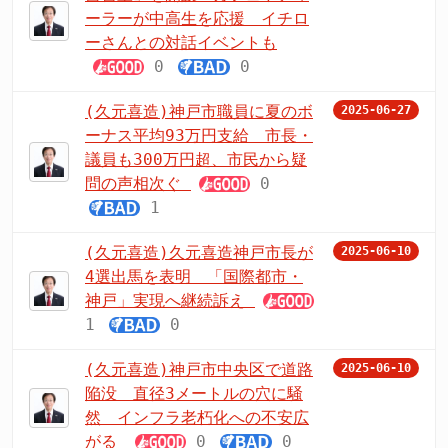
ーラーが中高生を応援 イチロ
ーさんとの対話イベントも
0
0
(久元喜造)神戸市職員に夏のボ
2025-06-27
ーナス平均93万円支給 市長・
議員も300万円超、市民から疑
問の声相次ぐ
0
1
(久元喜造)久元喜造神戸市長が
2025-06-10
4選出馬を表明 「国際都市・
神戸」実現へ継続訴え
1
0
(久元喜造)神戸市中央区で道路
2025-06-10
陥没 直径3メートルの穴に騒
然 インフラ老朽化への不安広
がる
0
0