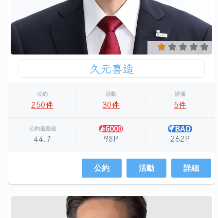
久元喜造
公約
活動
評価
250件
30件
5件
公約偏差値
98P
262P
44.7
公約
活動
詳細