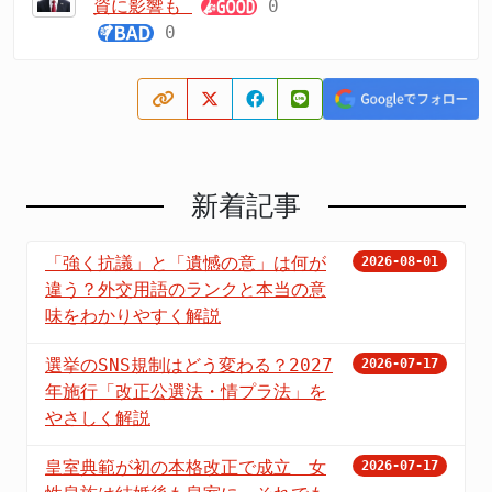
資に影響も
0
0
新着記事
「強く抗議」と「遺憾の意」は何が
2026-08-01
違う？外交用語のランクと本当の意
味をわかりやすく解説
選挙のSNS規制はどう変わる？2027
2026-07-17
年施行「改正公選法・情プラ法」を
やさしく解説
皇室典範が初の本格改正で成立 女
2026-07-17