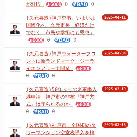
が対応
0
0
(久元喜造)神戸空港、いよいよ
2025-04-11
国際化へ 久元市長「経済だけ
でなく、市民や学術にも恩恵」
0
0
(久元喜造)神戸ウォーターフロ
2025-04-04
ントに新ランドマーク ジーラ
イオンアリーナ開業
0
0
(久元喜造)50年ぶりの米軍艦入
2025-03-19
港申請 神戸市の非核『神戸方
式』は守られるのか
0
0
(久元喜造)神戸市、全国初のタ
2025-03-18
ワーマンション空室税導入を検