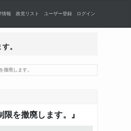
挙情報
政党リスト
ユーザー登録
ログイン
ます。
を撤廃します。
制限を撤廃します。』