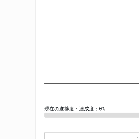
現在の進捗度・達成度：0%
0%