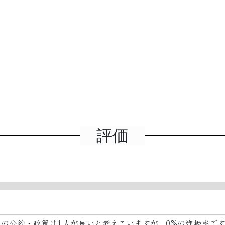
評価
この公約・政策は
1人が良い
と考えていますが、
0%の進捗率
です