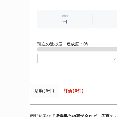
活動
0件
現在の進捗度・達成度：0%
0%
活動(0件)
評価(0件)
岡野純子は「
児童手当や奨学金など、子育て