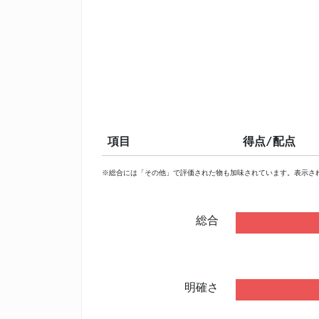
項目
得点/配点
※総合には「その他」で評価された物も加味されています。表示さ
総合
明確さ