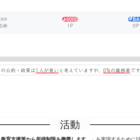
進捗
1P
0P
0件
この公約・政策は
1人が良い
と考えていますが、
0%の進捗率
です
活動
・教育支援策から所得制限を撤廃します。
」を実現するために