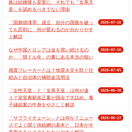
族は結婚後も皇室に、それでも「女系天
皇」を認めるべきでない理由
「国旗損壊罪」成立 自分の国旗を破っ
2026-07-16
ても罰則に 何が変わるのか分かりやす
く解説
なぜ中国とロシアは金を買い続けるの
2026-07-16
か 「脱ドル化」の裏にある本当の狙い
感震ブレーカーとは？地震火災を防ぐ仕
2026-07-05
組みと自治体の補助金活用法
「女性天皇」と「女系天皇」は何が違
2026-06-30
う？皇室典範改正案が国会で大詰め、養
子縁組案の中身をやさしく解説
「サプライチェーン」とは何か？ニュー
2026-06-27
スでよく聞く供給網の基本と、日本が今