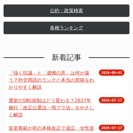
公約・政策検索
各種ランキング
新着記事
「強く抗議」と「遺憾の意」は何が違
2026-08-01
う？外交用語のランクと本当の意味をわ
かりやすく解説
選挙のSNS規制はどう変わる？2027年
2026-07-17
施行「改正公選法・情プラ法」をやさし
く解説
皇室典範が初の本格改正で成立 女性皇
2026-07-17