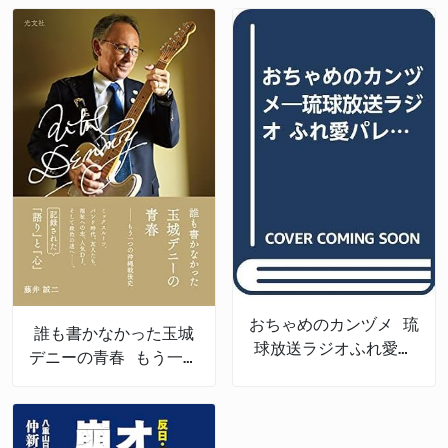
おちゃめのカンヅメ 琉
誰も書かなかった玉城
球放送ラジオふれ愛パ
デニーの青春 もう一つ
レット番外編
の沖縄戦後史