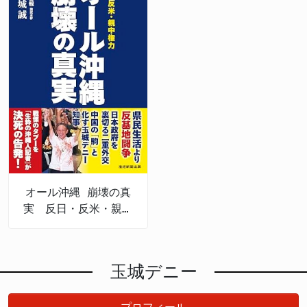
オール沖縄 崩壊の真
実 反日・反米・親中
権力
玉城デニー