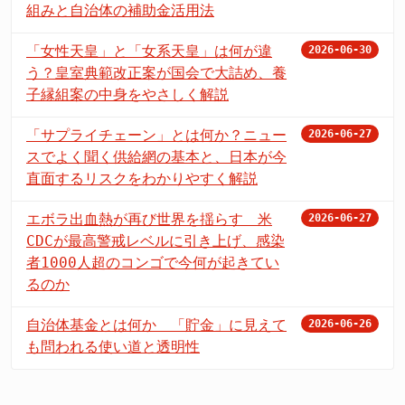
組みと自治体の補助金活用法
「女性天皇」と「女系天皇」は何が違
2026-06-30
う？皇室典範改正案が国会で大詰め、養
子縁組案の中身をやさしく解説
「サプライチェーン」とは何か？ニュー
2026-06-27
スでよく聞く供給網の基本と、日本が今
直面するリスクをわかりやすく解説
エボラ出血熱が再び世界を揺らす 米
2026-06-27
CDCが最高警戒レベルに引き上げ、感染
者1000人超のコンゴで今何が起きてい
るのか
自治体基金とは何か 「貯金」に見えて
2026-06-26
も問われる使い道と透明性