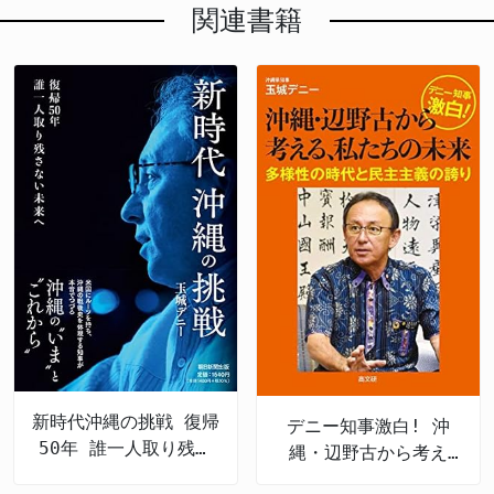
関連書籍
新時代沖縄の挑戦 復帰
デニー知事激白! 沖
50年 誰一人取り残さ
縄・辺野古から考え
ない未来へ
る、私たちの未来