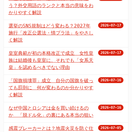
う？外交用語のランクと本当の意味をわ
かりやすく解説
選挙のSNS規制はどう変わる？2027年
2026-07-17
施行「改正公選法・情プラ法」をやさし
く解説
皇室典範が初の本格改正で成立 女性皇
2026-07-17
族は結婚後も皇室に、それでも「女系天
皇」を認めるべきでない理由
「国旗損壊罪」成立 自分の国旗を破っ
2026-07-16
ても罰則に 何が変わるのか分かりやす
く解説
なぜ中国とロシアは金を買い続けるの
2026-07-16
か 「脱ドル化」の裏にある本当の狙い
感震ブレーカーとは？地震火災を防ぐ仕
2026-07-05