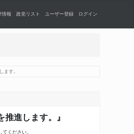
挙情報
政党リスト
ユーザー登録
ログイン
します。
を推進します。』
してください。