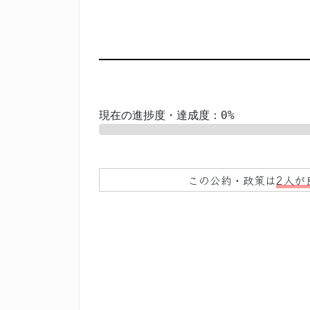
現在の進捗度・達成度：0%
0%
この公約・政策は
2人が