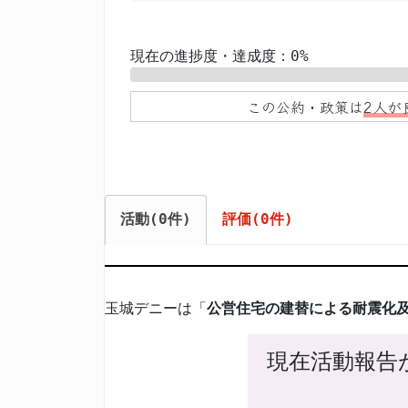
現在の進捗度・達成度：0%
0%
この公約・政策は
2人が
活動(0件)
評価(0件)
玉城デニーは「
公営住宅の建替による耐震化
現在活動報告