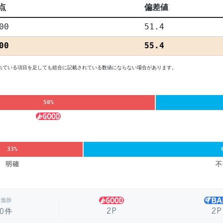
点
偏差値
00
51.4
00
55.4
れている項目を足しても総合に記載されている数値にならない場合があります。
50%
33%
明確
不
進捗
2P
2P
0件