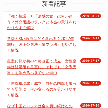
新着記事
「強く抗議」と「遺憾の意」は何が違
2026-08-01
う？外交用語のランクと本当の意味をわ
かりやすく解説
選挙のSNS規制はどう変わる？2027年
2026-07-17
施行「改正公選法・情プラ法」をやさし
く解説
皇室典範が初の本格改正で成立 女性皇
2026-07-17
族は結婚後も皇室に、それでも「女系天
皇」を認めるべきでない理由
「国旗損壊罪」成立 自分の国旗を破っ
2026-07-16
ても罰則に 何が変わるのか分かりやす
く解説
なぜ中国とロシアは金を買い続けるの
2026-07-16