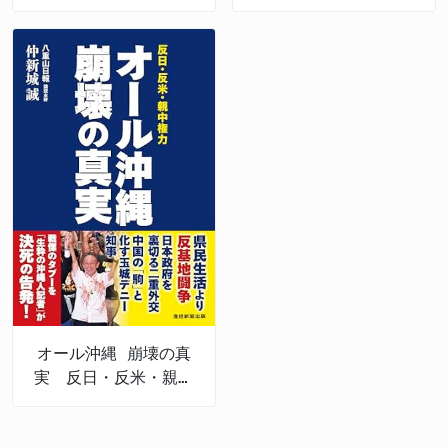
の沖縄戦後史
オール沖縄 崩壊の真
実 反日・反米・親中
権力