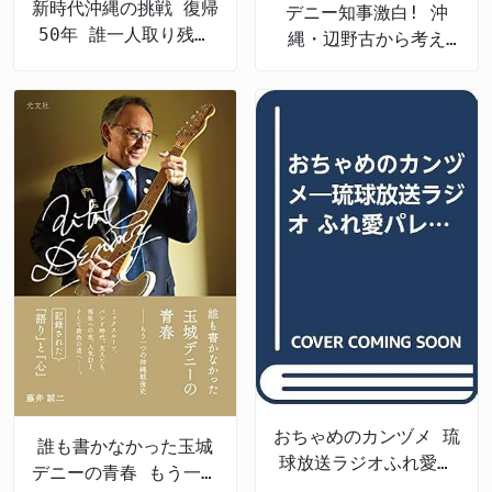
新時代沖縄の挑戦 復帰
デニー知事激白! 沖
50年 誰一人取り残さ
縄・辺野古から考え
ない未来へ
る、私たちの未来
おちゃめのカンヅメ 琉
誰も書かなかった玉城
球放送ラジオふれ愛パ
デニーの青春 もう一つ
レット番外編