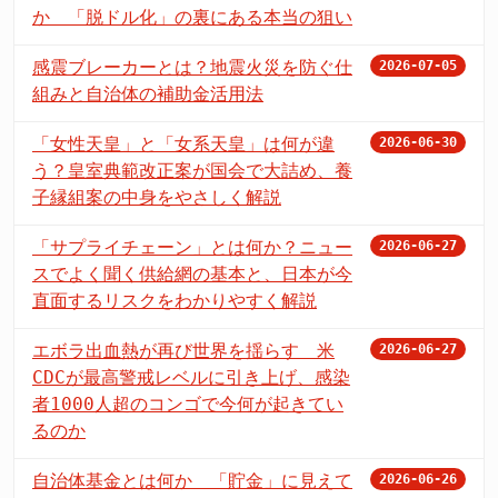
か 「脱ドル化」の裏にある本当の狙い
感震ブレーカーとは？地震火災を防ぐ仕
2026-07-05
組みと自治体の補助金活用法
「女性天皇」と「女系天皇」は何が違
2026-06-30
う？皇室典範改正案が国会で大詰め、養
子縁組案の中身をやさしく解説
「サプライチェーン」とは何か？ニュー
2026-06-27
スでよく聞く供給網の基本と、日本が今
直面するリスクをわかりやすく解説
エボラ出血熱が再び世界を揺らす 米
2026-06-27
CDCが最高警戒レベルに引き上げ、感染
者1000人超のコンゴで今何が起きてい
るのか
自治体基金とは何か 「貯金」に見えて
2026-06-26