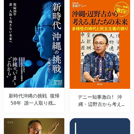
新時代沖縄の挑戦 復帰
デニー知事激白! 沖
50年 誰一人取り残さ
縄・辺野古から考え
ない未来へ
る、私たちの未来