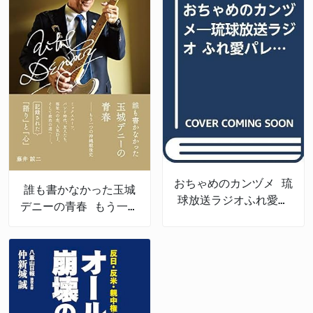
おちゃめのカンヅメ 琉
誰も書かなかった玉城
球放送ラジオふれ愛パ
デニーの青春 もう一つ
レット番外編
の沖縄戦後史