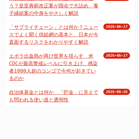
う？皇室典範改正案が国会で大詰め、養
子縁組案の中身をやさしく解説
「サプライチェーン」とは何か？ニュー
2026-06-27
スでよく聞く供給網の基本と、日本が今
直面するリスクをわかりやすく解説
エボラ出血熱が再び世界を揺らす 米
2026-06-27
CDCが最高警戒レベルに引き上げ、感染
者1000人超のコンゴで今何が起きてい
るのか
自治体基金とは何か 「貯金」に見えて
2026-06-26
も問われる使い道と透明性