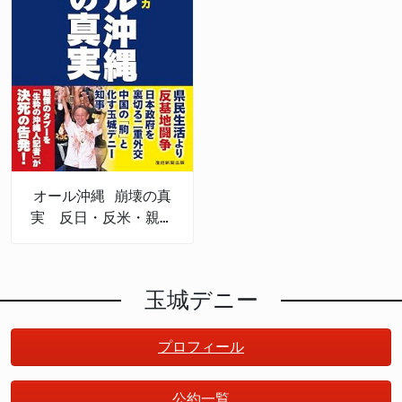
オール沖縄 崩壊の真
実 反日・反米・親中
権力
玉城デニー
プロフィール
公約一覧