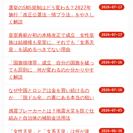
選挙のSNS規制はどう変わる？2027年
2026-07-17
施行「改正公選法・情プラ法」をやさし
く解説
皇室典範が初の本格改正で成立 女性皇
2026-07-17
族は結婚後も皇室に、それでも「女系天
皇」を認めるべきでない理由
「国旗損壊罪」成立 自分の国旗を破っ
2026-07-16
ても罰則に 何が変わるのか分かりやす
く解説
なぜ中国とロシアは金を買い続けるの
2026-07-16
か 「脱ドル化」の裏にある本当の狙い
感震ブレーカーとは？地震火災を防ぐ仕
2026-07-05
組みと自治体の補助金活用法
「女性天皇」と「女系天皇」は何が違
2026-06-30