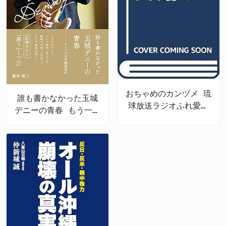
おちゃめのカンヅメ 琉
誰も書かなかった玉城
球放送ラジオふれ愛パ
デニーの青春 もう一つ
レット番外編
の沖縄戦後史