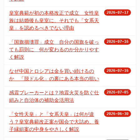
皇室典範が初の本格改正で成立 女性皇
2026-07-17
族は結婚後も皇室に、それでも「女系天
皇」を認めるべきでない理由
「国旗損壊罪」成立 自分の国旗を破っ
2026-07-16
ても罰則に 何が変わるのか分かりやす
く解説
なぜ中国とロシアは金を買い続けるの
2026-07-16
か 「脱ドル化」の裏にある本当の狙い
感震ブレーカーとは？地震火災を防ぐ仕
2026-07-05
組みと自治体の補助金活用法
「女性天皇」と「女系天皇」は何が違
2026-06-30
う？皇室典範改正案が国会で大詰め、養
子縁組案の中身をやさしく解説