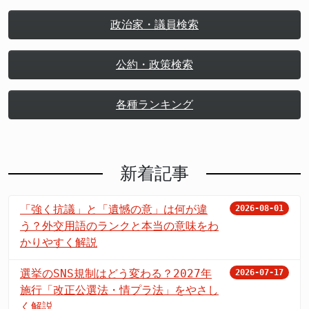
政治家・議員検索
公約・政策検索
各種ランキング
新着記事
「強く抗議」と「遺憾の意」は何が違
2026-08-01
う？外交用語のランクと本当の意味をわ
かりやすく解説
選挙のSNS規制はどう変わる？2027年
2026-07-17
施行「改正公選法・情プラ法」をやさし
く解説