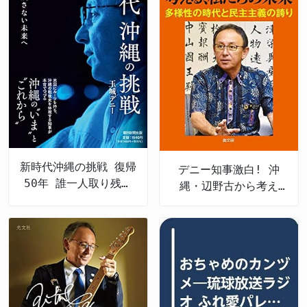
新時代沖縄の挑戦 復帰
デニー知事激白! 沖
50年 誰一人取り残さ
縄・辺野古から考え
ない未来へ
る、私たちの未来