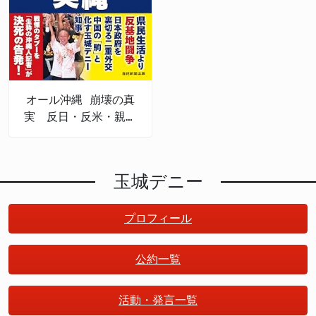
オール沖縄 崩壊の真
実 反日・反米・親中
権力
玉城デニー
プロフィール
公約一覧
活動・発言一覧