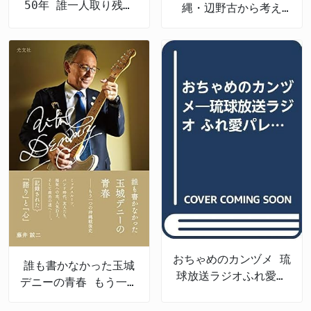
50年 誰一人取り残さ
縄・辺野古から考え
ない未来へ
る、私たちの未来
おちゃめのカンヅメ 琉
誰も書かなかった玉城
球放送ラジオふれ愛パ
デニーの青春 もう一つ
レット番外編
の沖縄戦後史