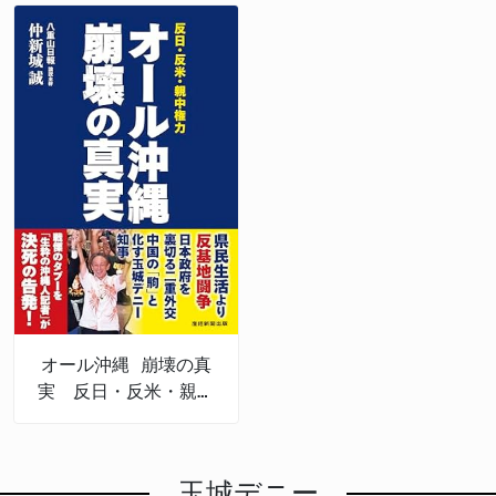
オール沖縄 崩壊の真
実 反日・反米・親中
権力
玉城デニー