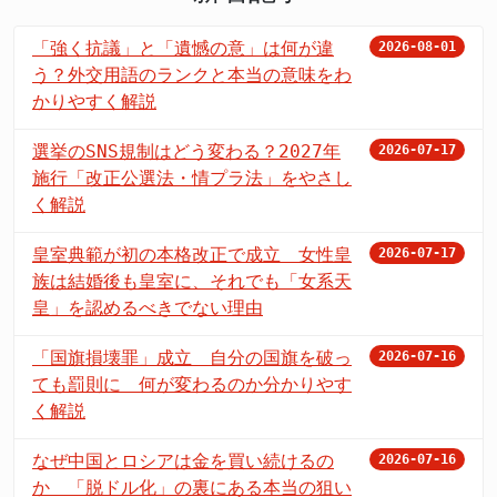
「強く抗議」と「遺憾の意」は何が違
2026-08-01
う？外交用語のランクと本当の意味をわ
かりやすく解説
選挙のSNS規制はどう変わる？2027年
2026-07-17
施行「改正公選法・情プラ法」をやさし
く解説
皇室典範が初の本格改正で成立 女性皇
2026-07-17
族は結婚後も皇室に、それでも「女系天
皇」を認めるべきでない理由
「国旗損壊罪」成立 自分の国旗を破っ
2026-07-16
ても罰則に 何が変わるのか分かりやす
く解説
なぜ中国とロシアは金を買い続けるの
2026-07-16
か 「脱ドル化」の裏にある本当の狙い