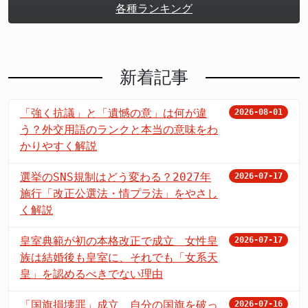
各種ランキング
新着記事
「強く抗議」と「遺憾の意」は何が違
2026-08-01
う？外交用語のランクと本当の意味をわ
かりやすく解説
選挙のSNS規制はどう変わる？2027年
2026-07-17
施行「改正公選法・情プラ法」をやさし
く解説
皇室典範が初の本格改正で成立 女性皇
2026-07-17
族は結婚後も皇室に、それでも「女系天
皇」を認めるべきでない理由
「国旗損壊罪」成立 自分の国旗を破っ
2026-07-16