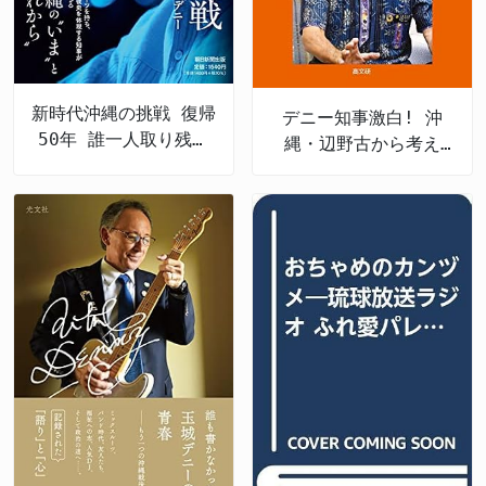
新時代沖縄の挑戦 復帰
デニー知事激白! 沖
50年 誰一人取り残さ
縄・辺野古から考え
ない未来へ
る、私たちの未来