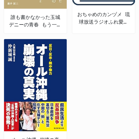
おちゃめのカンヅメ 琉
誰も書かなかった玉城
球放送ラジオふれ愛パ
デニーの青春 もう一つ
レット番外編
の沖縄戦後史