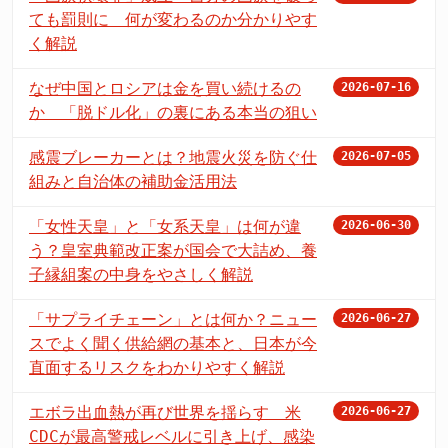
ても罰則に 何が変わるのか分かりやす
く解説
なぜ中国とロシアは金を買い続けるの
2026-07-16
か 「脱ドル化」の裏にある本当の狙い
感震ブレーカーとは？地震火災を防ぐ仕
2026-07-05
組みと自治体の補助金活用法
「女性天皇」と「女系天皇」は何が違
2026-06-30
う？皇室典範改正案が国会で大詰め、養
子縁組案の中身をやさしく解説
「サプライチェーン」とは何か？ニュー
2026-06-27
スでよく聞く供給網の基本と、日本が今
直面するリスクをわかりやすく解説
エボラ出血熱が再び世界を揺らす 米
2026-06-27
CDCが最高警戒レベルに引き上げ、感染