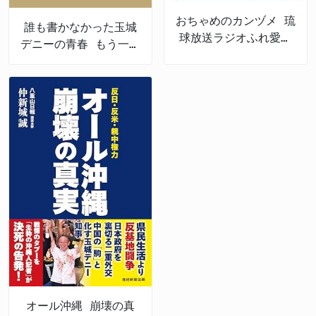
おちゃめのカンヅメ 琉
誰も書かなかった玉城
球放送ラジオふれ愛パ
デニーの青春 もう一つ
レット番外編
の沖縄戦後史
オール沖縄 崩壊の真