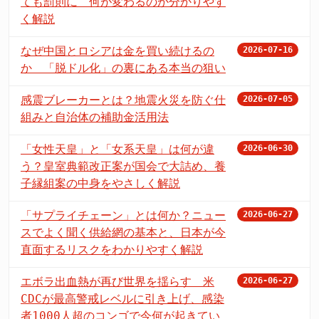
ても罰則に 何が変わるのか分かりやす
く解説
なぜ中国とロシアは金を買い続けるの
2026-07-16
か 「脱ドル化」の裏にある本当の狙い
感震ブレーカーとは？地震火災を防ぐ仕
2026-07-05
組みと自治体の補助金活用法
「女性天皇」と「女系天皇」は何が違
2026-06-30
う？皇室典範改正案が国会で大詰め、養
子縁組案の中身をやさしく解説
「サプライチェーン」とは何か？ニュー
2026-06-27
スでよく聞く供給網の基本と、日本が今
直面するリスクをわかりやすく解説
エボラ出血熱が再び世界を揺らす 米
2026-06-27
CDCが最高警戒レベルに引き上げ、感染
者1000人超のコンゴで今何が起きてい