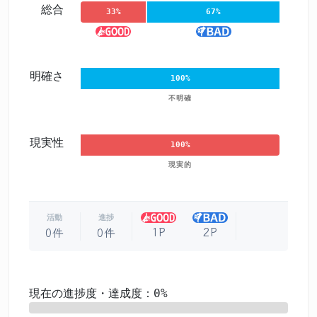
総合
33%
67%
明確さ
100%
不明確
現実性
100%
現実的
活動
進捗
1P
2P
0件
0件
現在の進捗度・達成度：0%
0%