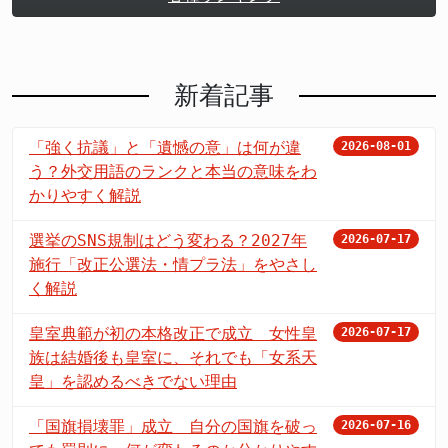
新着記事
「強く抗議」と「遺憾の意」は何が違
2026-08-01
う？外交用語のランクと本当の意味をわ
かりやすく解説
選挙のSNS規制はどう変わる？2027年
2026-07-17
施行「改正公選法・情プラ法」をやさし
く解説
皇室典範が初の本格改正で成立 女性皇
2026-07-17
族は結婚後も皇室に、それでも「女系天
皇」を認めるべきでない理由
「国旗損壊罪」成立 自分の国旗を破っ
2026-07-16