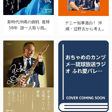
新時代沖縄の挑戦 復帰
デニー知事激白! 沖
50年 誰一人取り残さ
縄・辺野古から考え
ない未来へ
る、私たちの未来