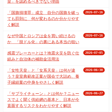
皇」を認めるべきでない理由
「国旗損壊罪」成立 自分の国旗を破っ
2026-07-16
ても罰則に 何が変わるのか分かりやす
く解説
なぜ中国とロシアは金を買い続けるの
2026-07-16
か 「脱ドル化」の裏にある本当の狙い
感震ブレーカーとは？地震火災を防ぐ仕
2026-07-05
組みと自治体の補助金活用法
「女性天皇」と「女系天皇」は何が違
2026-06-30
う？皇室典範改正案が国会で大詰め、養
子縁組案の中身をやさしく解説
「サプライチェーン」とは何か？ニュー
2026-06-27
スでよく聞く供給網の基本と、日本が今
直面するリスクをわかりやすく解説