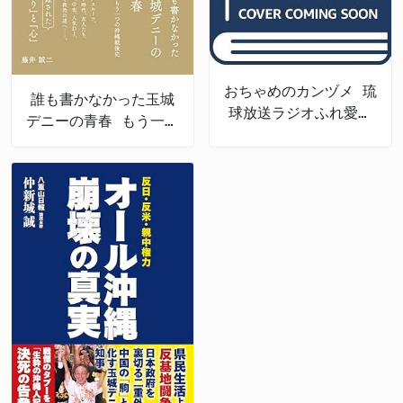
おちゃめのカンヅメ 琉
誰も書かなかった玉城
球放送ラジオふれ愛パ
デニーの青春 もう一つ
レット番外編
の沖縄戦後史