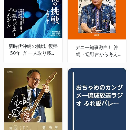
新時代沖縄の挑戦 復帰
デニー知事激白! 沖
50年 誰一人取り残さ
縄・辺野古から考え
ない未来へ
る、私たちの未来