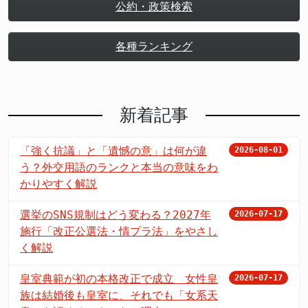
公約・政策検索
各種ランキング
新着記事
「強く抗議」と「遺憾の意」は何が違
2026-08-01
う？外交用語のランクと本当の意味をわ
かりやすく解説
選挙のSNS規制はどう変わる？2027年
2026-07-17
施行「改正公選法・情プラ法」をやさし
く解説
皇室典範が初の本格改正で成立 女性皇
2026-07-17
族は結婚後も皇室に、それでも「女系天