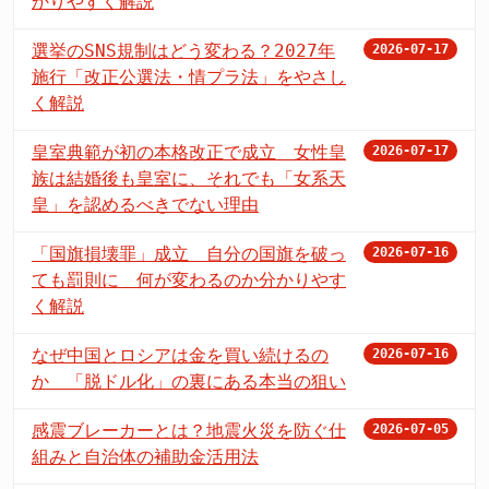
かりやすく解説
選挙のSNS規制はどう変わる？2027年
2026-07-17
施行「改正公選法・情プラ法」をやさし
く解説
皇室典範が初の本格改正で成立 女性皇
2026-07-17
族は結婚後も皇室に、それでも「女系天
皇」を認めるべきでない理由
「国旗損壊罪」成立 自分の国旗を破っ
2026-07-16
ても罰則に 何が変わるのか分かりやす
く解説
なぜ中国とロシアは金を買い続けるの
2026-07-16
か 「脱ドル化」の裏にある本当の狙い
感震ブレーカーとは？地震火災を防ぐ仕
2026-07-05
組みと自治体の補助金活用法