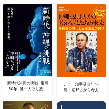
新時代沖縄の挑戦 復帰
デニー知事激白! 沖
50年 誰一人取り残さ
縄・辺野古から考え
ない未来へ
る、私たちの未来