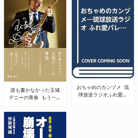
おちゃめのカンヅメ 琉
誰も書かなかった玉城
球放送ラジオふれ愛パ
デニーの青春 もう一つ
レット番外編
の沖縄戦後史