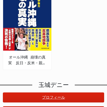
オール沖縄 崩壊の真
実 反日・反米・親中
権力
玉城デニー
プロフィール