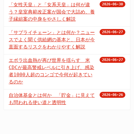
「女性天皇」と「女系天皇」は何が違
2026-06-30
う？皇室典範改正案が国会で大詰め、養
子縁組案の中身をやさしく解説
「サプライチェーン」とは何か？ニュー
2026-06-27
スでよく聞く供給網の基本と、日本が今
直面するリスクをわかりやすく解説
エボラ出血熱が再び世界を揺らす 米
2026-06-27
CDCが最高警戒レベルに引き上げ、感染
者1000人超のコンゴで今何が起きてい
るのか
自治体基金とは何か 「貯金」に見えて
2026-06-26
も問われる使い道と透明性