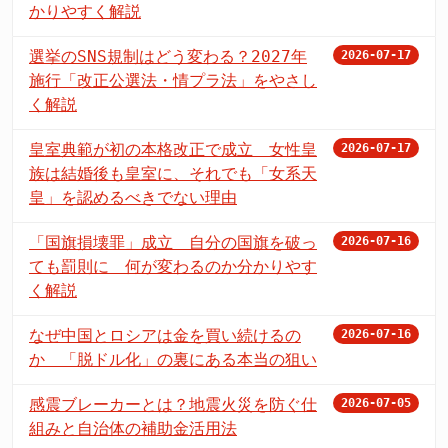
かりやすく解説
選挙のSNS規制はどう変わる？2027年
2026-07-17
施行「改正公選法・情プラ法」をやさし
く解説
皇室典範が初の本格改正で成立 女性皇
2026-07-17
族は結婚後も皇室に、それでも「女系天
皇」を認めるべきでない理由
「国旗損壊罪」成立 自分の国旗を破っ
2026-07-16
ても罰則に 何が変わるのか分かりやす
く解説
なぜ中国とロシアは金を買い続けるの
2026-07-16
か 「脱ドル化」の裏にある本当の狙い
感震ブレーカーとは？地震火災を防ぐ仕
2026-07-05
組みと自治体の補助金活用法