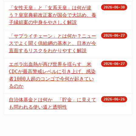
「女性天皇」と「女系天皇」は何が違
2026-06-30
う？皇室典範改正案が国会で大詰め、養
子縁組案の中身をやさしく解説
「サプライチェーン」とは何か？ニュー
2026-06-27
スでよく聞く供給網の基本と、日本が今
直面するリスクをわかりやすく解説
エボラ出血熱が再び世界を揺らす 米
2026-06-27
CDCが最高警戒レベルに引き上げ、感染
者1000人超のコンゴで今何が起きてい
るのか
自治体基金とは何か 「貯金」に見えて
2026-06-26
も問われる使い道と透明性