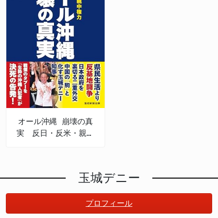
オール沖縄 崩壊の真
実 反日・反米・親中
権力
玉城デニー
プロフィール