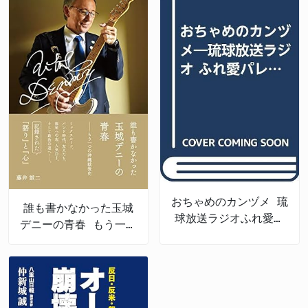
おちゃめのカンヅメ 琉
誰も書かなかった玉城
球放送ラジオふれ愛パ
デニーの青春 もう一つ
レット番外編
の沖縄戦後史