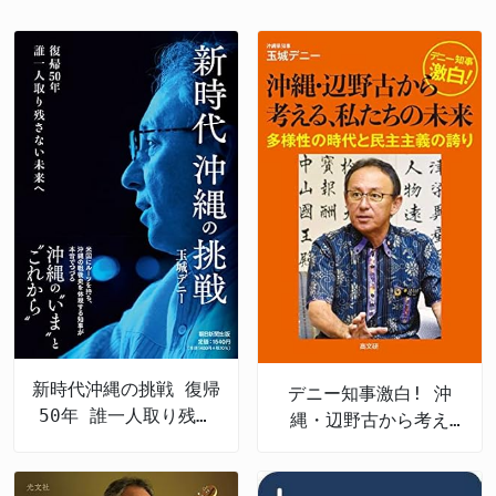
新時代沖縄の挑戦 復帰
デニー知事激白! 沖
50年 誰一人取り残さ
縄・辺野古から考え
ない未来へ
る、私たちの未来