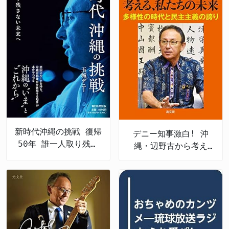
新時代沖縄の挑戦 復帰
デニー知事激白! 沖
50年 誰一人取り残さ
縄・辺野古から考え
ない未来へ
る、私たちの未来