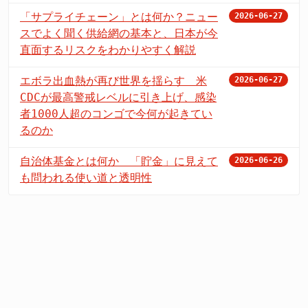
「サプライチェーン」とは何か？ニュー
2026-06-27
スでよく聞く供給網の基本と、日本が今
直面するリスクをわかりやすく解説
エボラ出血熱が再び世界を揺らす 米
2026-06-27
CDCが最高警戒レベルに引き上げ、感染
者1000人超のコンゴで今何が起きてい
るのか
自治体基金とは何か 「貯金」に見えて
2026-06-26
も問われる使い道と透明性