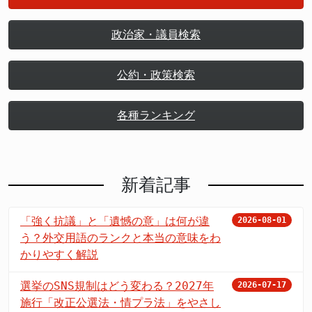
政治家・議員検索
公約・政策検索
各種ランキング
新着記事
「強く抗議」と「遺憾の意」は何が違
2026-08-01
う？外交用語のランクと本当の意味をわ
かりやすく解説
選挙のSNS規制はどう変わる？2027年
2026-07-17
施行「改正公選法・情プラ法」をやさし