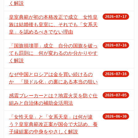
く解説
皇室典範が初の本格改正で成立 女性皇
2026-07-17
族は結婚後も皇室に、それでも「女系天
皇」を認めるべきでない理由
「国旗損壊罪」成立 自分の国旗を破っ
2026-07-16
ても罰則に 何が変わるのか分かりやす
く解説
なぜ中国とロシアは金を買い続けるの
2026-07-16
か 「脱ドル化」の裏にある本当の狙い
感震ブレーカーとは？地震火災を防ぐ仕
2026-07-05
組みと自治体の補助金活用法
「女性天皇」と「女系天皇」は何が違
2026-06-30
う？皇室典範改正案が国会で大詰め、養
子縁組案の中身をやさしく解説