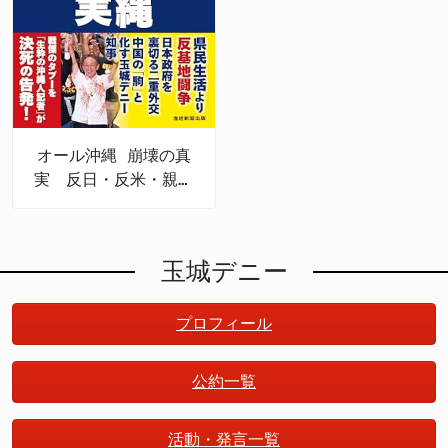
オール沖縄 崩壊の真
実 反日・反米・親中
権力
玉城デニー
プロフィール
公約一覧
活動・発言一覧