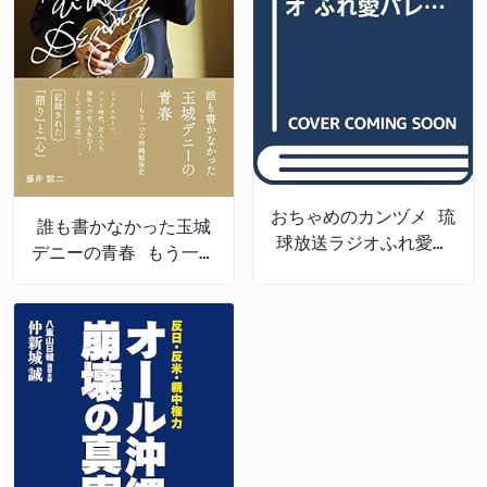
おちゃめのカンヅメ 琉
誰も書かなかった玉城
球放送ラジオふれ愛パ
デニーの青春 もう一つ
レット番外編
の沖縄戦後史