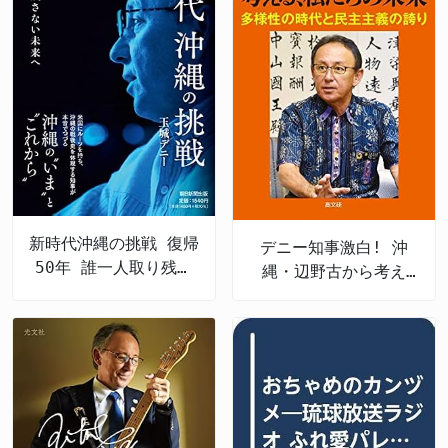
新時代沖縄の挑戦 復帰
デニー知事激白! 沖
50年 誰一人取り残さ
縄・辺野古から考え
ない未来へ
る、私たちの未来