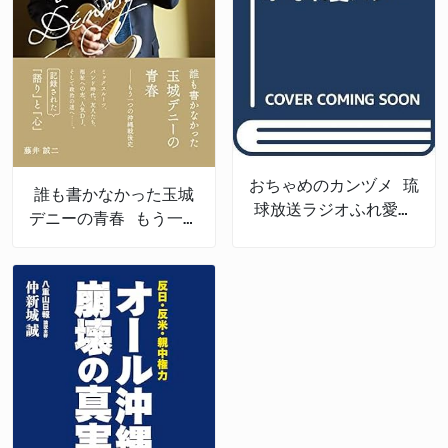
おちゃめのカンヅメ 琉
誰も書かなかった玉城
球放送ラジオふれ愛パ
デニーの青春 もう一つ
レット番外編
の沖縄戦後史