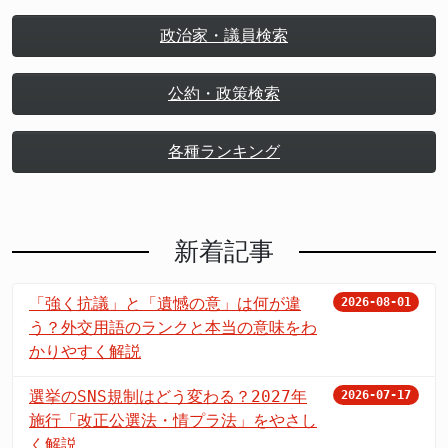
政治家・議員検索
公約・政策検索
各種ランキング
新着記事
「強く抗議」と「遺憾の意」は何が違
2026-08-01
う？外交用語のランクと本当の意味をわ
かりやすく解説
選挙のSNS規制はどう変わる？2027年
2026-07-17
施行「改正公選法・情プラ法」をやさし
く解説