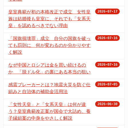
皇室典範が初の本格改正で成立 女性皇
2026-07-17
族は結婚後も皇室に、それでも「女系天
皇」を認めるべきでない理由
「国旗損壊罪」成立 自分の国旗を破っ
2026-07-16
ても罰則に 何が変わるのか分かりやす
く解説
なぜ中国とロシアは金を買い続けるの
2026-07-16
か 「脱ドル化」の裏にある本当の狙い
感震ブレーカーとは？地震火災を防ぐ仕
2026-07-05
組みと自治体の補助金活用法
「女性天皇」と「女系天皇」は何が違
2026-06-30
う？皇室典範改正案が国会で大詰め、養
子縁組案の中身をやさしく解説