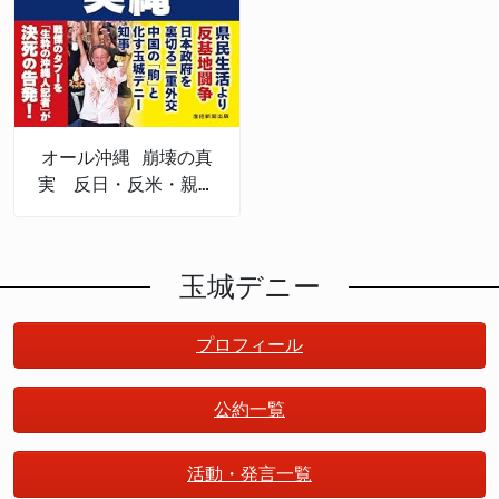
オール沖縄 崩壊の真
実 反日・反米・親中
権力
玉城デニー
プロフィール
公約一覧
活動・発言一覧