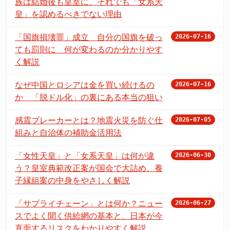
族は結婚後も皇室に、それでも「女系天
皇」を認めるべきでない理由
「国旗損壊罪」成立 自分の国旗を破っ
2026-07-16
ても罰則に 何が変わるのか分かりやす
く解説
なぜ中国とロシアは金を買い続けるの
2026-07-16
か 「脱ドル化」の裏にある本当の狙い
感震ブレーカーとは？地震火災を防ぐ仕
2026-07-05
組みと自治体の補助金活用法
「女性天皇」と「女系天皇」は何が違
2026-06-30
う？皇室典範改正案が国会で大詰め、養
子縁組案の中身をやさしく解説
「サプライチェーン」とは何か？ニュー
2026-06-27
スでよく聞く供給網の基本と、日本が今
直面するリスクをわかりやすく解説