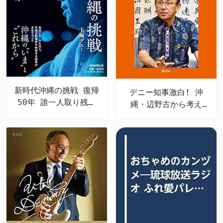
新時代沖縄の挑戦 復帰
デニー知事激白! 沖
50年 誰一人取り残さ
縄・辺野古から考え
ない未来へ
る、私たちの未来