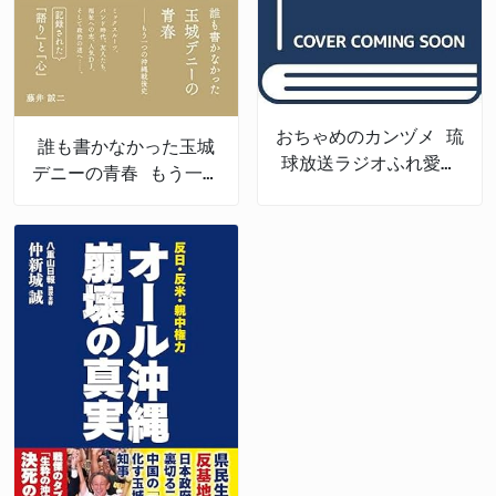
おちゃめのカンヅメ 琉
誰も書かなかった玉城
球放送ラジオふれ愛パ
デニーの青春 もう一つ
レット番外編
の沖縄戦後史