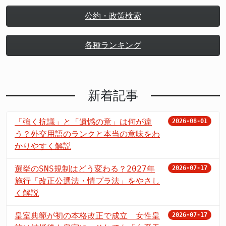
公約・政策検索
各種ランキング
新着記事
「強く抗議」と「遺憾の意」は何が違
2026-08-01
う？外交用語のランクと本当の意味をわ
かりやすく解説
選挙のSNS規制はどう変わる？2027年
2026-07-17
施行「改正公選法・情プラ法」をやさし
く解説
皇室典範が初の本格改正で成立 女性皇
2026-07-17