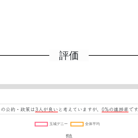
評価
この公約・政策は
3人が良い
と考えていますが、
0%の進捗率
です