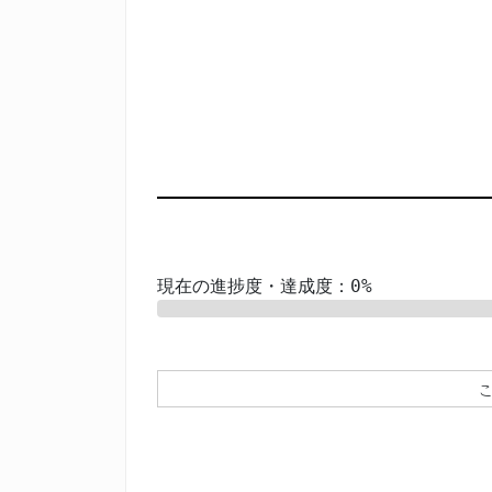
現在の進捗度・達成度：0%
0%