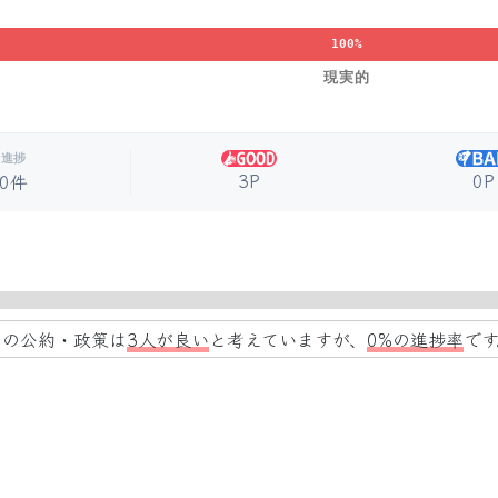
100%
現実的
進捗
3P
0P
0件
この公約・政策は
3人が良い
と考えていますが、
0%の進捗率
です