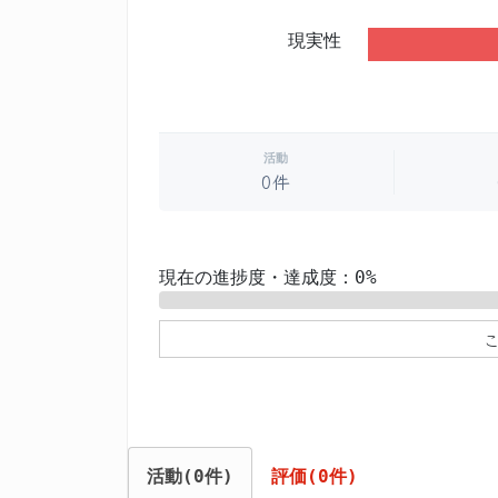
現実性
活動
0件
現在の進捗度・達成度：0%
0%
活動(0件)
評価(0件)