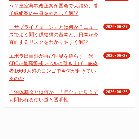
う？皇室典範改正案が国会で大詰め、養
子縁組案の中身をやさしく解説
「サプライチェーン」とは何か？ニュー
2026-06-27
スでよく聞く供給網の基本と、日本が今
直面するリスクをわかりやすく解説
エボラ出血熱が再び世界を揺らす 米
2026-06-27
CDCが最高警戒レベルに引き上げ、感染
者1000人超のコンゴで今何が起きてい
るのか
自治体基金とは何か 「貯金」に見えて
2026-06-26
も問われる使い道と透明性