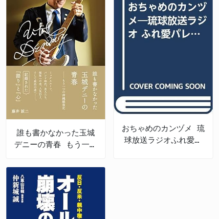
おちゃめのカンヅメ 琉
誰も書かなかった玉城
球放送ラジオふれ愛パ
デニーの青春 もう一つ
レット番外編
の沖縄戦後史