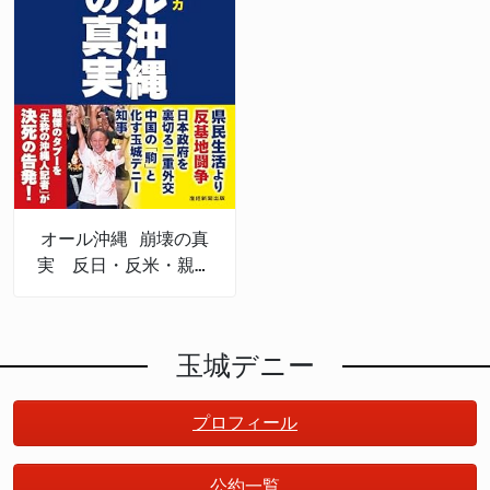
オール沖縄 崩壊の真
実 反日・反米・親中
権力
玉城デニー
プロフィール
公約一覧