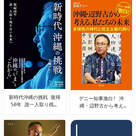
新時代沖縄の挑戦 復帰
デニー知事激白! 沖
50年 誰一人取り残さ
縄・辺野古から考え
ない未来へ
る、私たちの未来