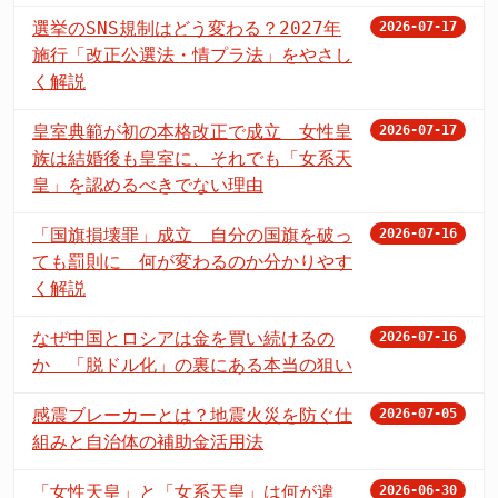
選挙のSNS規制はどう変わる？2027年
2026-07-17
施行「改正公選法・情プラ法」をやさし
く解説
皇室典範が初の本格改正で成立 女性皇
2026-07-17
族は結婚後も皇室に、それでも「女系天
皇」を認めるべきでない理由
「国旗損壊罪」成立 自分の国旗を破っ
2026-07-16
ても罰則に 何が変わるのか分かりやす
く解説
なぜ中国とロシアは金を買い続けるの
2026-07-16
か 「脱ドル化」の裏にある本当の狙い
感震ブレーカーとは？地震火災を防ぐ仕
2026-07-05
組みと自治体の補助金活用法
「女性天皇」と「女系天皇」は何が違
2026-06-30