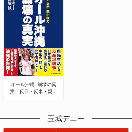
オール沖縄 崩壊の真
実 反日・反米・親中
権力
玉城デニー