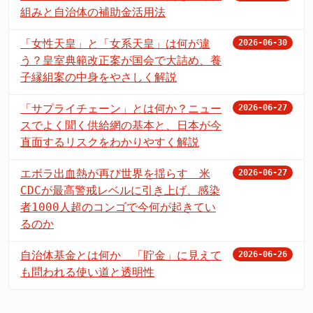
組みと自治体の補助金活用法
「女性天皇」と「女系天皇」は何が違
2026-06-30
う？皇室典範改正案が国会で大詰め、養
子縁組案の中身をやさしく解説
「サプライチェーン」とは何か？ニュー
2026-06-27
スでよく聞く供給網の基本と、日本が今
直面するリスクをわかりやすく解説
エボラ出血熱が再び世界を揺らす 米
2026-06-27
CDCが最高警戒レベルに引き上げ、感染
者1000人超のコンゴで今何が起きてい
るのか
自治体基金とは何か 「貯金」に見えて
2026-06-26
も問われる使い道と透明性