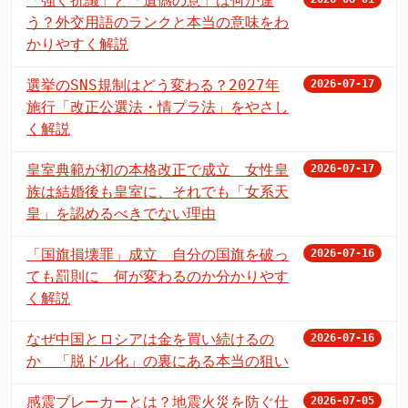
「強く抗議」と「遺憾の意」は何が違
う？外交用語のランクと本当の意味をわ
かりやすく解説
選挙のSNS規制はどう変わる？2027年
2026-07-17
施行「改正公選法・情プラ法」をやさし
く解説
皇室典範が初の本格改正で成立 女性皇
2026-07-17
族は結婚後も皇室に、それでも「女系天
皇」を認めるべきでない理由
「国旗損壊罪」成立 自分の国旗を破っ
2026-07-16
ても罰則に 何が変わるのか分かりやす
く解説
なぜ中国とロシアは金を買い続けるの
2026-07-16
か 「脱ドル化」の裏にある本当の狙い
感震ブレーカーとは？地震火災を防ぐ仕
2026-07-05