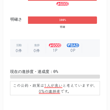
明確さ
100%
明確
活動
進捗
1P
0P
0件
0件
現在の進捗度・達成度：0%
0%
この公約・政策は
1人が良い
と考えていますが、
0%の進捗率
です。