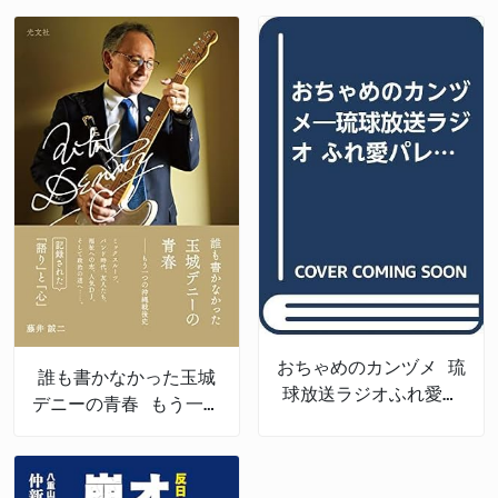
おちゃめのカンヅメ 琉
誰も書かなかった玉城
球放送ラジオふれ愛パ
デニーの青春 もう一つ
レット番外編
の沖縄戦後史