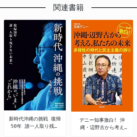
関連書籍
新時代沖縄の挑戦 復帰
デニー知事激白! 沖
50年 誰一人取り残さ
縄・辺野古から考え
ない未来へ
る、私たちの未来