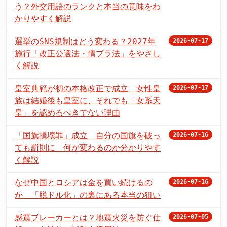
う？外交用語のランクと本当の意味をわ
かりやすく解説
選挙のSNS規制はどう変わる？2027年
2026-07-17
施行「改正公選法・情プラ法」をやさし
く解説
皇室典範が初の本格改正で成立 女性皇
2026-07-17
族は結婚後も皇室に、それでも「女系天
皇」を認めるべきでない理由
「国旗損壊罪」成立 自分の国旗を破っ
2026-07-16
ても罰則に 何が変わるのか分かりやす
く解説
なぜ中国とロシアは金を買い続けるの
2026-07-16
か 「脱ドル化」の裏にある本当の狙い
感震ブレーカーとは？地震火災を防ぐ仕
2026-07-05