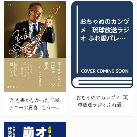
おちゃめのカンヅメ 琉
誰も書かなかった玉城
球放送ラジオふれ愛パ
デニーの青春 もう一つ
レット番外編
の沖縄戦後史