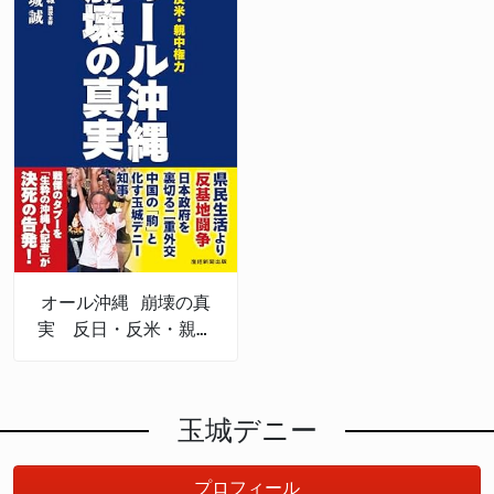
オール沖縄 崩壊の真
実 反日・反米・親中
権力
玉城デニー
プロフィール