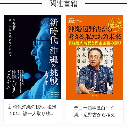
関連書籍
新時代沖縄の挑戦 復帰
デニー知事激白! 沖
50年 誰一人取り残さ
縄・辺野古から考え
ない未来へ
る、私たちの未来