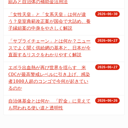
組みと自治体の補助金活用法
「女性天皇」と「女系天皇」は何が違
2026-06-30
う？皇室典範改正案が国会で大詰め、養
子縁組案の中身をやさしく解説
「サプライチェーン」とは何か？ニュー
2026-06-27
スでよく聞く供給網の基本と、日本が今
直面するリスクをわかりやすく解説
エボラ出血熱が再び世界を揺らす 米
2026-06-27
CDCが最高警戒レベルに引き上げ、感染
者1000人超のコンゴで今何が起きてい
るのか
自治体基金とは何か 「貯金」に見えて
2026-06-26
も問われる使い道と透明性