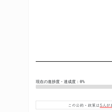
現在の進捗度・達成度：0%
0%
この公約・政策は
5人が