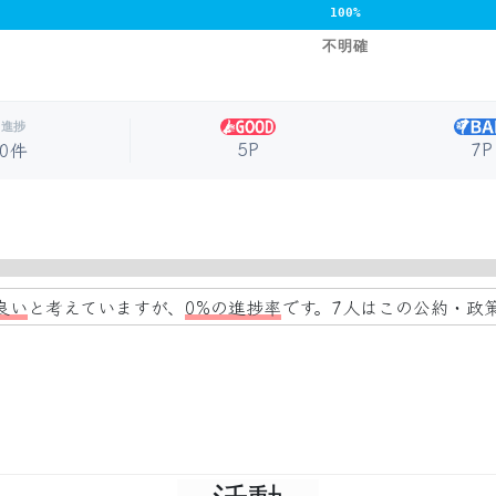
100%
不明確
進捗
5P
7P
0件
良い
と考えていますが、
0%の進捗率
です。7人はこの公約・政