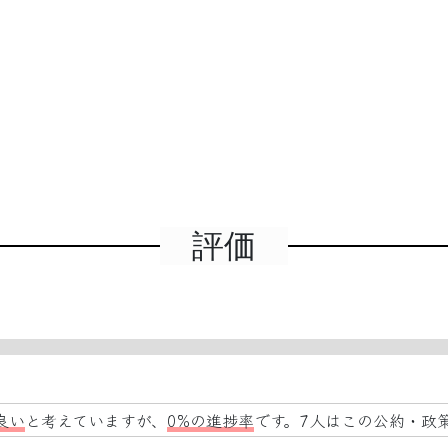
評価
良い
と考えていますが、
0%の進捗率
です。7人はこの公約・政