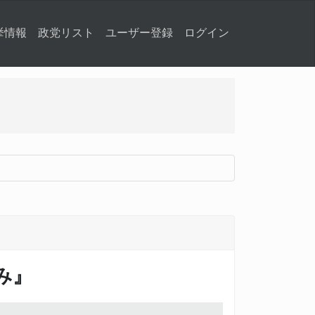
挙情報
政党リスト
ユーザー登録
ログイン
み』