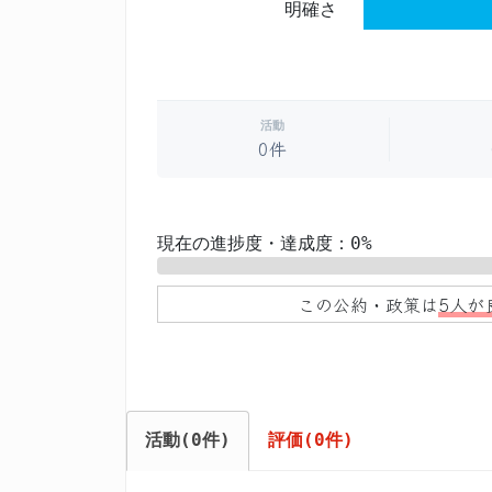
明確さ
活動
0件
現在の進捗度・達成度：0%
0%
この公約・政策は
5人が
活動(0件)
評価(0件)