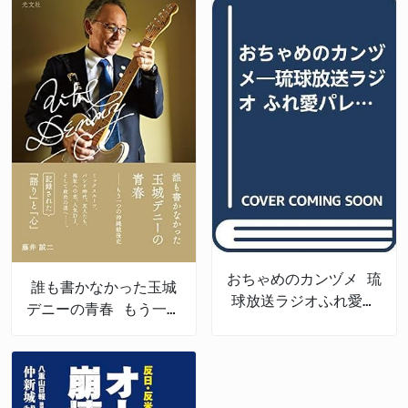
おちゃめのカンヅメ 琉
誰も書かなかった玉城
球放送ラジオふれ愛パ
デニーの青春 もう一つ
レット番外編
の沖縄戦後史