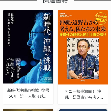
関連書籍
新時代沖縄の挑戦 復帰
デニー知事激白! 沖
50年 誰一人取り残さ
縄・辺野古から考え
ない未来へ
る、私たちの未来