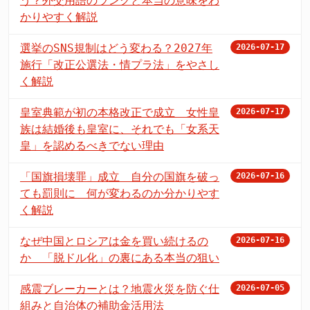
う？外交用語のランクと本当の意味をわ
かりやすく解説
選挙のSNS規制はどう変わる？2027年
2026-07-17
施行「改正公選法・情プラ法」をやさし
く解説
皇室典範が初の本格改正で成立 女性皇
2026-07-17
族は結婚後も皇室に、それでも「女系天
皇」を認めるべきでない理由
「国旗損壊罪」成立 自分の国旗を破っ
2026-07-16
ても罰則に 何が変わるのか分かりやす
く解説
なぜ中国とロシアは金を買い続けるの
2026-07-16
か 「脱ドル化」の裏にある本当の狙い
感震ブレーカーとは？地震火災を防ぐ仕
2026-07-05
組みと自治体の補助金活用法