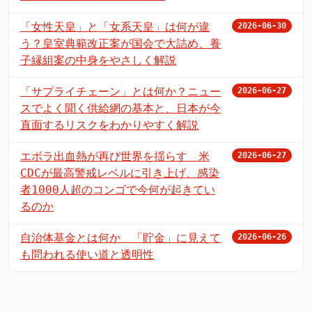
「女性天皇」と「女系天皇」は何が違
2026-06-30
う？皇室典範改正案が国会で大詰め、養
子縁組案の中身をやさしく解説
「サプライチェーン」とは何か？ニュー
2026-06-27
スでよく聞く供給網の基本と、日本が今
直面するリスクをわかりやすく解説
エボラ出血熱が再び世界を揺らす 米
2026-06-27
CDCが最高警戒レベルに引き上げ、感染
者1000人超のコンゴで今何が起きてい
るのか
自治体基金とは何か 「貯金」に見えて
2026-06-26
も問われる使い道と透明性