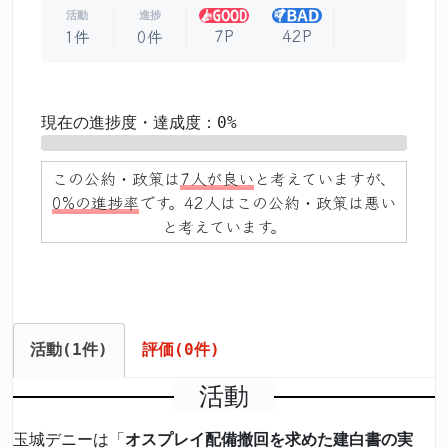
活動
進捗
7P
42P
1件
0件
現在の進捗度・達成度：0%
0%
この公約・政策は
7人が良い
と考えていますが、
0%の進捗率
です。42人はこの公約・政策は悪い
と考えています。
活動(1件)
評価(0件)
活動
玉城デニーは「
オスプレイ配備撤回を求めた建白書の実