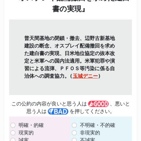
書の実現』
普天間基地の閉鎖・撤去、辺野古新基地
建設の断念、オスプレイ配備撤回を求め
た建白書の実現、日米地位協定の抜本改
定と米軍への国内法適用。米軍犯罪や演
習による流弾、ＰＦＯＳ等汚染に係る自
治体への調査協力。(
玉城デニー
)
この公約の内容が良いと思う人は
、悪いと
思う人は
を押してください。
明確・的確
不明確・不的確
現実的
非現実的
誠実
不誠実