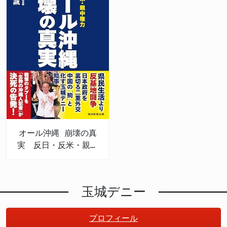
オール沖縄 崩壊の真
実 反日・反米・親中
権力
玉城デニー
プロフィール