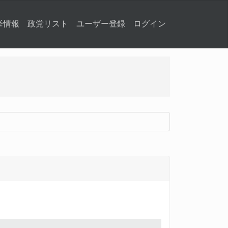
挙情報
政党リスト
ユーザー登録
ログイン
』