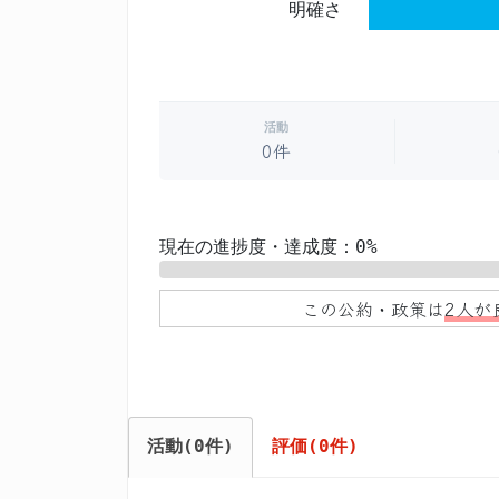
明確さ
活動
0件
現在の進捗度・達成度：0%
0%
この公約・政策は
2人が
活動(0件)
評価(0件)