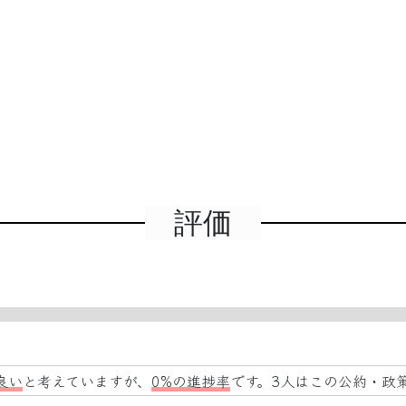
評価
良い
と考えていますが、
0%の進捗率
です。3人はこの公約・政