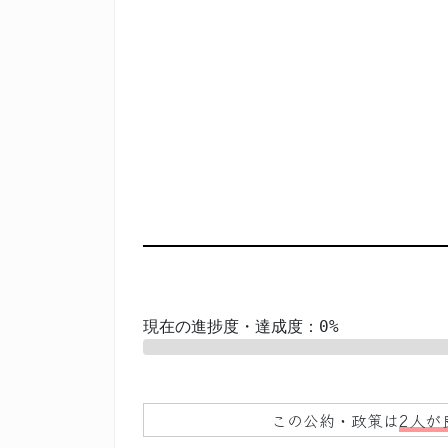
現在の進捗度・達成度：0%
0%
この公約・政策は
2人が