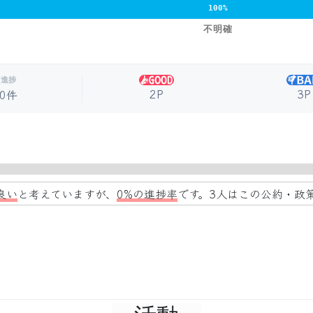
100%
不明確
進捗
2P
3P
0件
良い
と考えていますが、
0%の進捗率
です。3人はこの公約・政