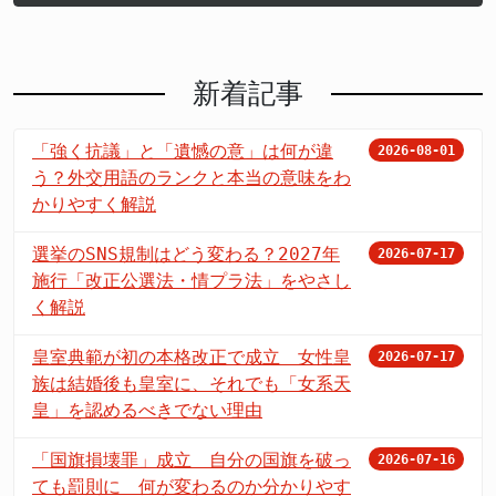
新着記事
「強く抗議」と「遺憾の意」は何が違
2026-08-01
う？外交用語のランクと本当の意味をわ
かりやすく解説
選挙のSNS規制はどう変わる？2027年
2026-07-17
施行「改正公選法・情プラ法」をやさし
く解説
皇室典範が初の本格改正で成立 女性皇
2026-07-17
族は結婚後も皇室に、それでも「女系天
皇」を認めるべきでない理由
「国旗損壊罪」成立 自分の国旗を破っ
2026-07-16
ても罰則に 何が変わるのか分かりやす