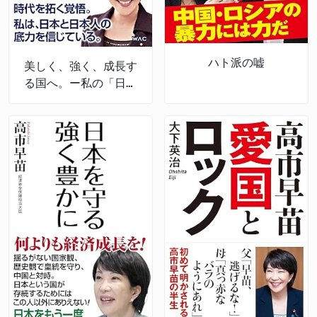
ハト派の嘘
美しく、強く、成長す
る国へ。ー私の「日本
経済強靱化計画」ー