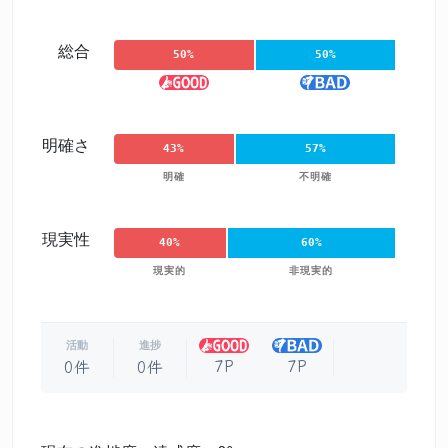
総合
50%
50%
明確さ
43%
57%
明確
不明確
現実性
40%
60%
現実的
非現実的
活動
進捗
7P
7P
0件
0件