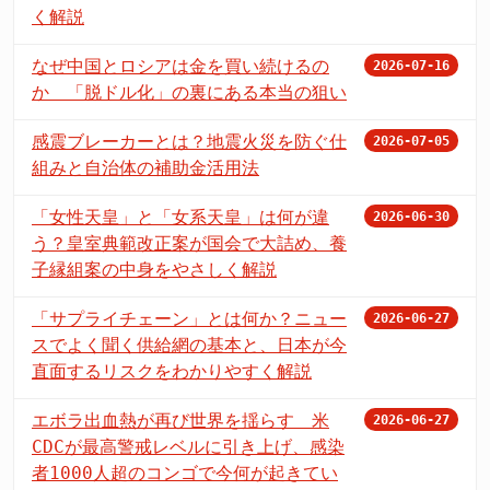
く解説
なぜ中国とロシアは金を買い続けるの
2026-07-16
か 「脱ドル化」の裏にある本当の狙い
感震ブレーカーとは？地震火災を防ぐ仕
2026-07-05
組みと自治体の補助金活用法
「女性天皇」と「女系天皇」は何が違
2026-06-30
う？皇室典範改正案が国会で大詰め、養
子縁組案の中身をやさしく解説
「サプライチェーン」とは何か？ニュー
2026-06-27
スでよく聞く供給網の基本と、日本が今
直面するリスクをわかりやすく解説
エボラ出血熱が再び世界を揺らす 米
2026-06-27
CDCが最高警戒レベルに引き上げ、感染
者1000人超のコンゴで今何が起きてい