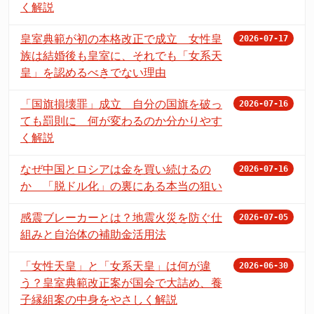
く解説
皇室典範が初の本格改正で成立 女性皇
2026-07-17
族は結婚後も皇室に、それでも「女系天
皇」を認めるべきでない理由
「国旗損壊罪」成立 自分の国旗を破っ
2026-07-16
ても罰則に 何が変わるのか分かりやす
く解説
なぜ中国とロシアは金を買い続けるの
2026-07-16
か 「脱ドル化」の裏にある本当の狙い
感震ブレーカーとは？地震火災を防ぐ仕
2026-07-05
組みと自治体の補助金活用法
「女性天皇」と「女系天皇」は何が違
2026-06-30
う？皇室典範改正案が国会で大詰め、養
子縁組案の中身をやさしく解説