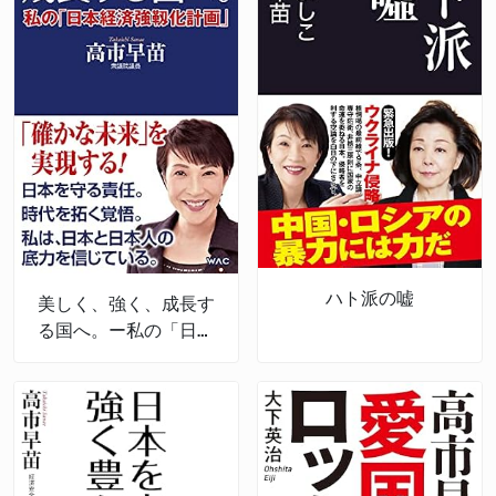
ハト派の嘘
美しく、強く、成長す
る国へ。ー私の「日本
経済強靱化計画」ー