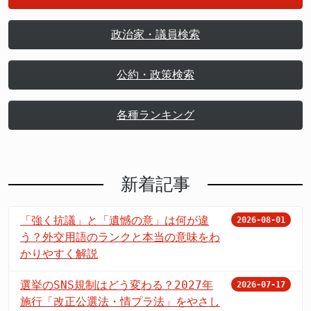
政治家・議員検索
公約・政策検索
各種ランキング
新着記事
「強く抗議」と「遺憾の意」は何が違
2026-08-01
う？外交用語のランクと本当の意味をわ
かりやすく解説
選挙のSNS規制はどう変わる？2027年
2026-07-17
施行「改正公選法・情プラ法」をやさし