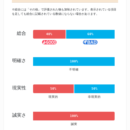
※総合には「その他」で評価された物も加味されています。表示されている項目
を足しても総合に記載されている数値にならない場合があります。
総合
40%
60%
明確さ
100%
不明確
現実性
50%
50%
現実的
非現実的
誠実さ
100%
誠実