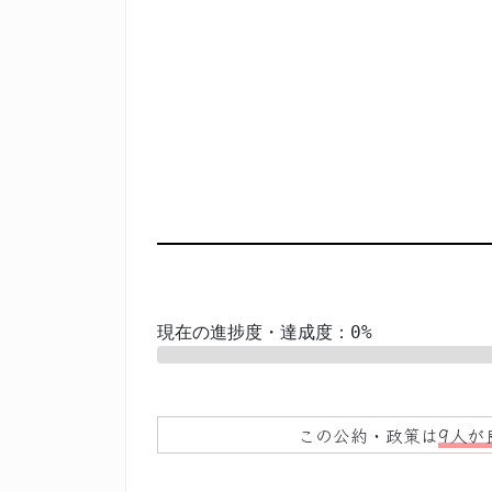
現在の進捗度・達成度：0%
0%
この公約・政策は
9人が