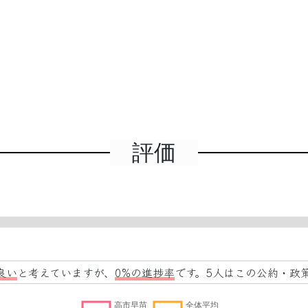
評価
良い
と考えていますが、
0%の進捗率
です。5人はこの公約・政