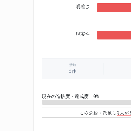
明確さ
現実性
活動
0件
現在の進捗度・達成度：0%
0%
この公約・政策は
9人が