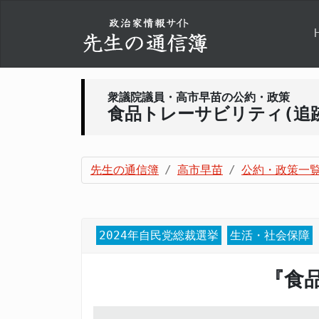
衆議院議員・高市早苗の公約・政策
食品トレーサビリティ(追
先生の通信簿
高市早苗
公約・政策一
2024年自民党総裁選挙
生活・社会保障
『食