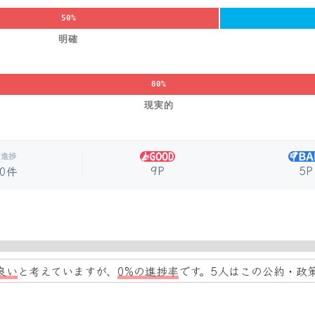
50%
明確
80%
現実的
進捗
9P
5P
0件
良い
と考えていますが、
0%の進捗率
です。5人はこの公約・政