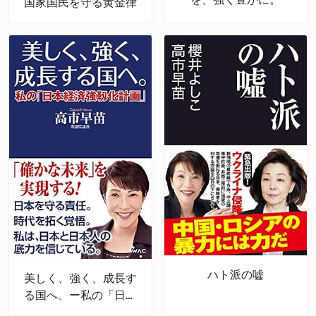
国家国民を守る黄金律
ハト派の嘘
美しく、強く、成長す
る国へ。ー私の「日本
経済強靱化計画」ー