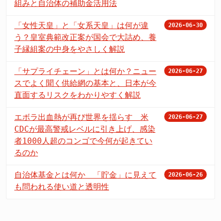
組みと自治体の補助金活用法
「女性天皇」と「女系天皇」は何が違
2026-06-30
う？皇室典範改正案が国会で大詰め、養
子縁組案の中身をやさしく解説
「サプライチェーン」とは何か？ニュー
2026-06-27
スでよく聞く供給網の基本と、日本が今
直面するリスクをわかりやすく解説
エボラ出血熱が再び世界を揺らす 米
2026-06-27
CDCが最高警戒レベルに引き上げ、感染
者1000人超のコンゴで今何が起きてい
るのか
自治体基金とは何か 「貯金」に見えて
2026-06-26
も問われる使い道と透明性