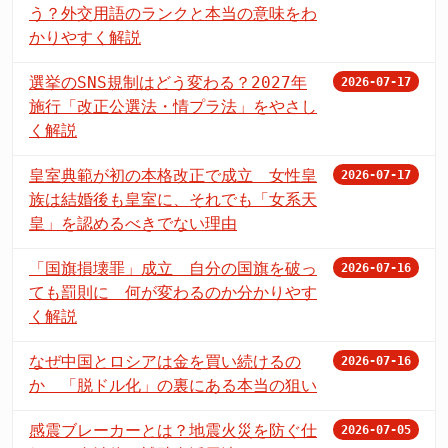
う？外交用語のランクと本当の意味をわ
かりやすく解説
選挙のSNS規制はどう変わる？2027年
2026-07-17
施行「改正公選法・情プラ法」をやさし
く解説
皇室典範が初の本格改正で成立 女性皇
2026-07-17
族は結婚後も皇室に、それでも「女系天
皇」を認めるべきでない理由
「国旗損壊罪」成立 自分の国旗を破っ
2026-07-16
ても罰則に 何が変わるのか分かりやす
く解説
なぜ中国とロシアは金を買い続けるの
2026-07-16
か 「脱ドル化」の裏にある本当の狙い
感震ブレーカーとは？地震火災を防ぐ仕
2026-07-05