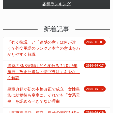
各種ランキング
新着記事
「強く抗議」と「遺憾の意」は何が違
2026-08-01
う？外交用語のランクと本当の意味をわ
かりやすく解説
選挙のSNS規制はどう変わる？2027年
2026-07-17
施行「改正公選法・情プラ法」をやさし
く解説
皇室典範が初の本格改正で成立 女性皇
2026-07-17
族は結婚後も皇室に、それでも「女系天
皇」を認めるべきでない理由
「国旗損壊罪」成立 自分の国旗を破っ
2026-07-16