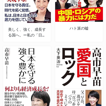
ハト派の嘘
美しく、強く、成長す
る国へ。ー私の「日本
経済強靱化計画」ー