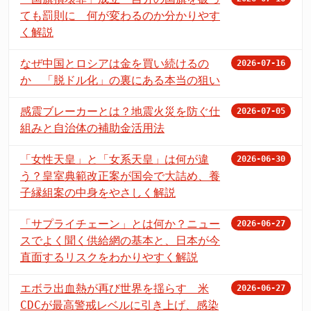
ても罰則に 何が変わるのか分かりやす
く解説
なぜ中国とロシアは金を買い続けるの
2026-07-16
か 「脱ドル化」の裏にある本当の狙い
感震ブレーカーとは？地震火災を防ぐ仕
2026-07-05
組みと自治体の補助金活用法
「女性天皇」と「女系天皇」は何が違
2026-06-30
う？皇室典範改正案が国会で大詰め、養
子縁組案の中身をやさしく解説
「サプライチェーン」とは何か？ニュー
2026-06-27
スでよく聞く供給網の基本と、日本が今
直面するリスクをわかりやすく解説
エボラ出血熱が再び世界を揺らす 米
2026-06-27
CDCが最高警戒レベルに引き上げ、感染