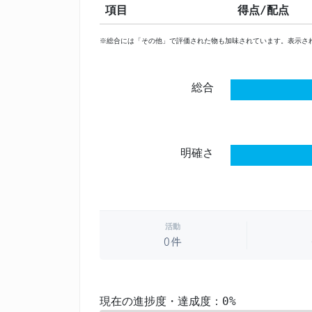
項目
得点/配点
※総合には「その他」で評価された物も加味されています。表示さ
総合
明確さ
活動
0件
現在の進捗度・達成度：0%