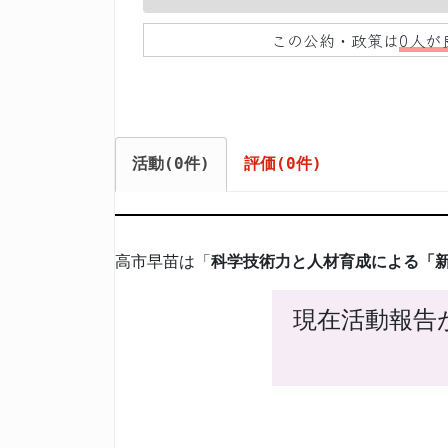
0%
この公約・政策は
0人が
活動(0件)
評価(0件)
高市早苗は「
科学技術力と人材育成による「
現在活動報告