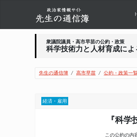
衆議院議員・高市早苗の公約・政策
科学技術力と人材育成によ
先生の通信簿
高市早苗
公約・政策一
経済・雇用
『科学
この公約の内