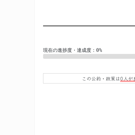
現在の進捗度・達成度：0%
0%
この公約・政策は
0人が