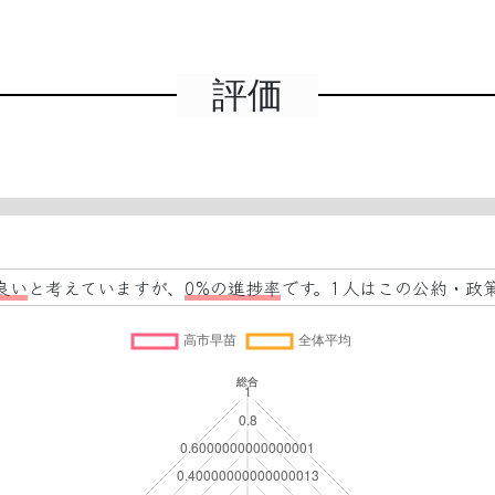
評価
良い
と考えていますが、
0%の進捗率
です。1人はこの公約・政