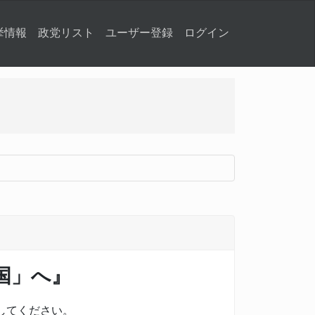
挙情報
政党リスト
ユーザー登録
ログイン
国」へ』
してください。