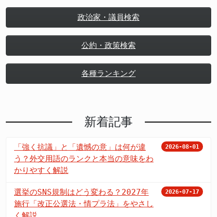
政治家・議員検索
公約・政策検索
各種ランキング
新着記事
「強く抗議」と「遺憾の意」は何が違
2026-08-01
う？外交用語のランクと本当の意味をわ
かりやすく解説
選挙のSNS規制はどう変わる？2027年
2026-07-17
施行「改正公選法・情プラ法」をやさし
く解説