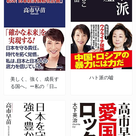
ハト派の嘘
美しく、強く、成長す
る国へ。ー私の「日本
経済強靱化計画」ー