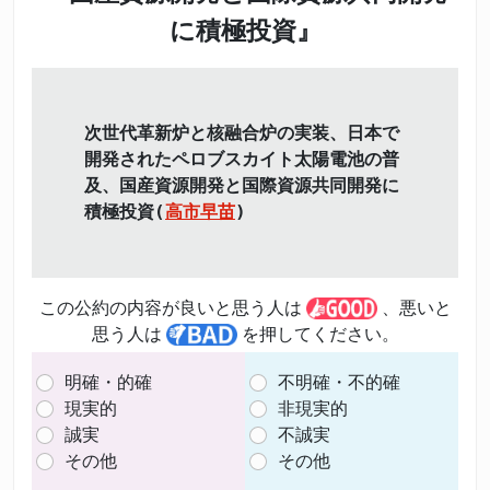
に積極投資』
次世代革新炉と核融合炉の実装、日本で
開発されたペロブスカイト太陽電池の普
及、国産資源開発と国際資源共同開発に
積極投資(
高市早苗
)
この公約の内容が良いと思う人は
、悪いと
思う人は
を押してください。
明確・的確
不明確・不的確
現実的
非現実的
誠実
不誠実
その他
その他