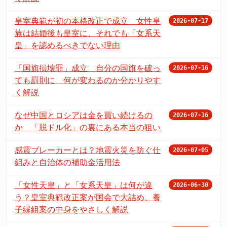
皇室典範が初の本格改正で成立 女性皇
2026-07-17
族は結婚後も皇室に、それでも「女系天
皇」を認めるべきでない理由
「国旗損壊罪」成立 自分の国旗を破っ
2026-07-16
ても罰則に 何が変わるのか分かりやす
く解説
なぜ中国とロシアは金を買い続けるの
2026-07-16
か 「脱ドル化」の裏にある本当の狙い
感震ブレーカーとは？地震火災を防ぐ仕
2026-07-05
組みと自治体の補助金活用法
「女性天皇」と「女系天皇」は何が違
2026-06-30
う？皇室典範改正案が国会で大詰め、養
子縁組案の中身をやさしく解説