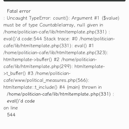
Fatal error
: Uncaught TypeError: count(): Argument #1 ($value)
must be of type Countable|array, null given in
/home/politician-cafe/lib/htmltemplate.php(331) :
eval()'d code:544 Stack trace: #0 /home/politician-
cafe/lib/htmltemplate.php(331): eval() #1
/home/politician-cafe/lib/htmltemplate.php(323):
htmltemplate->buffer() #2 /home/politician-
cafe/lib/htmltemplate.php(299): htmltemplate-
>t_buffer() #3 /home/politician-
cafe/www/political_measures.php(566):
htmltemplate::t_include() #4 {main} thrown in
/home/politician-cafe/lib/htmltemplate.php(331) :
eval()'d code
on line
544