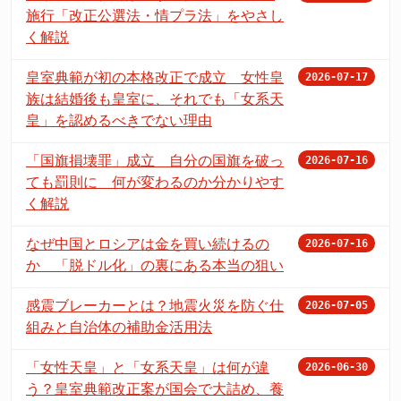
施行「改正公選法・情プラ法」をやさし
く解説
皇室典範が初の本格改正で成立 女性皇
2026-07-17
族は結婚後も皇室に、それでも「女系天
皇」を認めるべきでない理由
「国旗損壊罪」成立 自分の国旗を破っ
2026-07-16
ても罰則に 何が変わるのか分かりやす
く解説
なぜ中国とロシアは金を買い続けるの
2026-07-16
か 「脱ドル化」の裏にある本当の狙い
感震ブレーカーとは？地震火災を防ぐ仕
2026-07-05
組みと自治体の補助金活用法
「女性天皇」と「女系天皇」は何が違
2026-06-30
う？皇室典範改正案が国会で大詰め、養