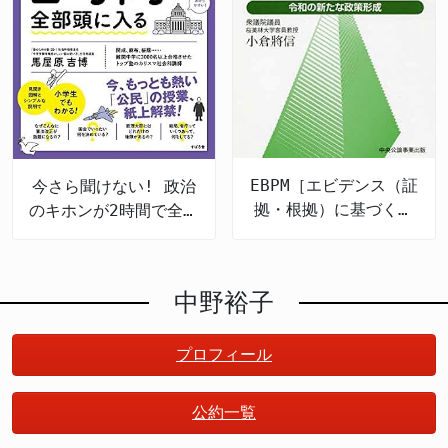
EBPM［エビデンス（証
今さら聞けない! 政治
拠・根拠）に基づく政
のキホンが2時間で全部
策立案］とは何か 令
頭に入る
和の新たな政策形成
中野裕子
プロフィール
公約一覧