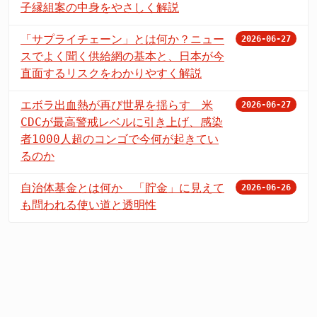
子縁組案の中身をやさしく解説
「サプライチェーン」とは何か？ニュー
2026-06-27
スでよく聞く供給網の基本と、日本が今
直面するリスクをわかりやすく解説
エボラ出血熱が再び世界を揺らす 米
2026-06-27
CDCが最高警戒レベルに引き上げ、感染
者1000人超のコンゴで今何が起きてい
るのか
自治体基金とは何か 「貯金」に見えて
2026-06-26
も問われる使い道と透明性