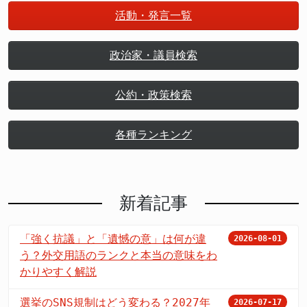
活動・発言一覧
政治家・議員検索
公約・政策検索
各種ランキング
新着記事
「強く抗議」と「遺憾の意」は何が違
2026-08-01
う？外交用語のランクと本当の意味をわ
かりやすく解説
選挙のSNS規制はどう変わる？2027年
2026-07-17