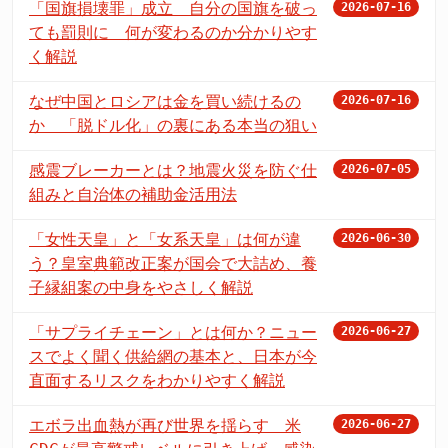
「国旗損壊罪」成立 自分の国旗を破っ
2026-07-16
ても罰則に 何が変わるのか分かりやす
く解説
なぜ中国とロシアは金を買い続けるの
2026-07-16
か 「脱ドル化」の裏にある本当の狙い
感震ブレーカーとは？地震火災を防ぐ仕
2026-07-05
組みと自治体の補助金活用法
「女性天皇」と「女系天皇」は何が違
2026-06-30
う？皇室典範改正案が国会で大詰め、養
子縁組案の中身をやさしく解説
「サプライチェーン」とは何か？ニュー
2026-06-27
スでよく聞く供給網の基本と、日本が今
直面するリスクをわかりやすく解説
エボラ出血熱が再び世界を揺らす 米
2026-06-27