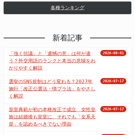
各種ランキング
新着記事
「強く抗議」と「遺憾の意」は何が違
2026-08-01
う？外交用語のランクと本当の意味をわ
かりやすく解説
選挙のSNS規制はどう変わる？2027年
2026-07-17
施行「改正公選法・情プラ法」をやさし
く解説
皇室典範が初の本格改正で成立 女性皇
2026-07-17
族は結婚後も皇室に、それでも「女系天
皇」を認めるべきでない理由