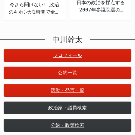
日本の政治を採点する
今さら聞けない! 政治
―2007年参議院選の公
のキホンが2時間で全部
約検証
頭に入る
中川幹太
プロフィール
公約一覧
活動・発言一覧
政治家・議員検索
公約・政策検索