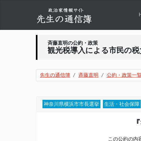
斉藤直明の公約・政策
観光税導入による市民の税
先生の通信簿
斉藤直明
公約・政策一
神奈川県横浜市市長選挙
生活・社会保障
『
この公約の内