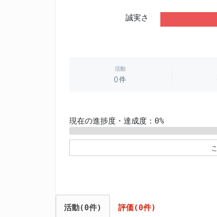
誠実さ
活動
0件
現在の進捗度・達成度：0%
0%
活動(0件)
評価(0件)