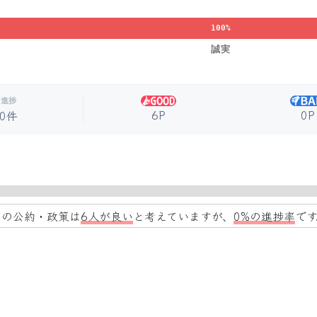
100%
誠実
進捗
6P
0P
0件
この公約・政策は
6人が良い
と考えていますが、
0%の進捗率
です