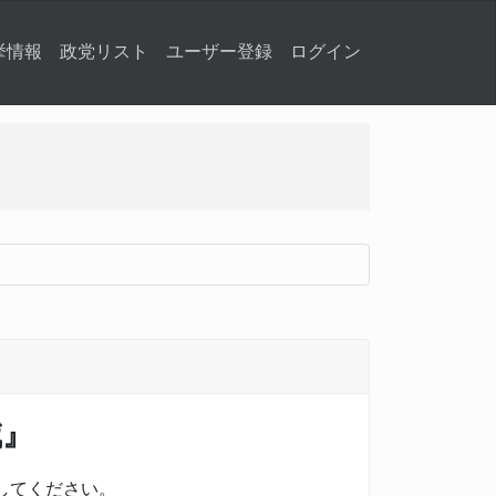
挙情報
政党リスト
ユーザー登録
ログイン
減』
してください。