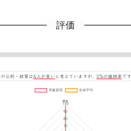
評価
この公約・政策は
6人が良い
と考えていますが、
0%の進捗率
です