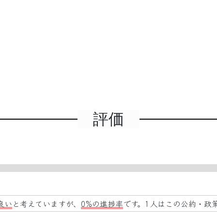
評価
良い
と考えていますが、
0%の進捗率
です。1人はこの公約・政