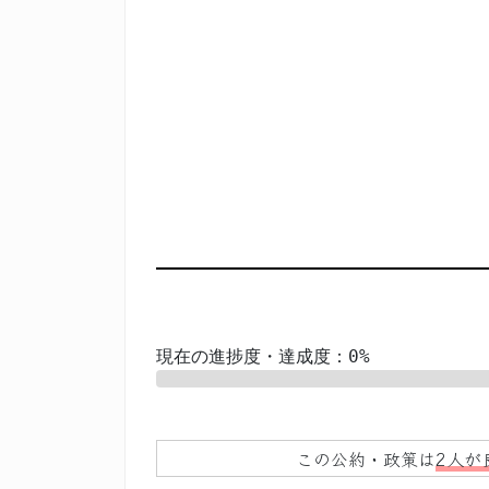
現在の進捗度・達成度：0%
0%
この公約・政策は
2人が