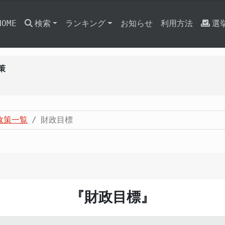
HOME
検索
ランキング
お知らせ
利用方法
選
策
政策一覧
財政目標
『財政目標』