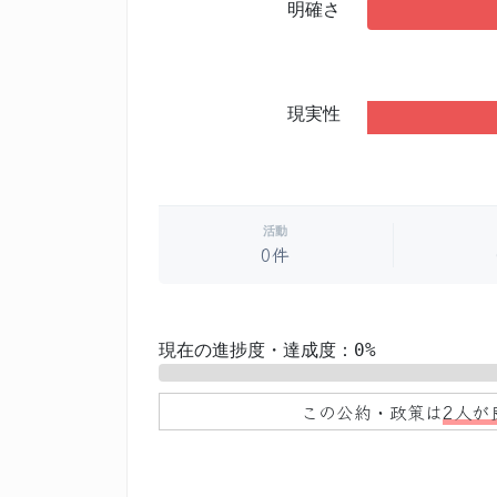
明確さ
現実性
活動
0件
現在の進捗度・達成度：0%
0%
この公約・政策は
2人が