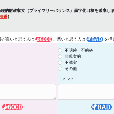
基礎的財政収支（プライマリーバランス）黒字化目標を破棄し
清香
)
容が良いと思う人は
、悪いと思う人は
を押
不明確・不的確
非現実的
不誠実
その他
コメント