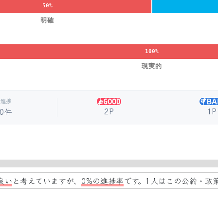
50%
明確
100%
現実的
進捗
2P
1P
0件
良い
と考えていますが、
0%の進捗率
です。1人はこの公約・政