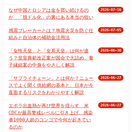
なぜ中国とロシアは金を買い続けるの
2026-07-16
か 「脱ドル化」の裏にある本当の狙い
感震ブレーカーとは？地震火災を防ぐ仕
2026-07-05
組みと自治体の補助金活用法
「女性天皇」と「女系天皇」は何が違
2026-06-30
う？皇室典範改正案が国会で大詰め、養
子縁組案の中身をやさしく解説
「サプライチェーン」とは何か？ニュー
2026-06-27
スでよく聞く供給網の基本と、日本が今
直面するリスクをわかりやすく解説
エボラ出血熱が再び世界を揺らす 米
2026-06-27
CDCが最高警戒レベルに引き上げ、感染
者1000人超のコンゴで今何が起きてい
るのか