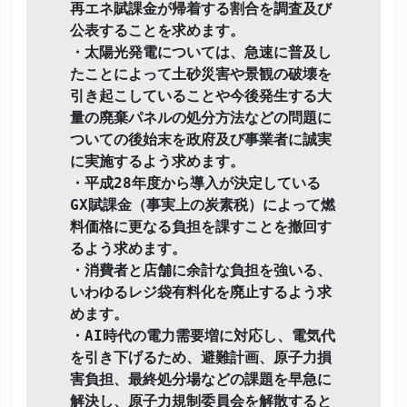
再エネ賦課金が帰着する割合を調査及び
公表することを求めます。
・太陽光発電については、急速に普及し
たことによって土砂災害や景観の破壊を
引き起こしていることや今後発生する大
量の廃棄パネルの処分方法などの問題に
ついての後始末を政府及び事業者に誠実
に実施するよう求めます。
・平成28年度から導入が決定している
GX賦課金（事実上の炭素税）によって燃
料価格に更なる負担を課すことを撤回す
るよう求めます。
・消費者と店舗に余計な負担を強いる、
いわゆるレジ袋有料化を廃止するよう求
めます。
・AI時代の電力需要増に対応し、電気代
を引き下げるため、避難計画、原子力損
害負担、最終処分場などの課題を早急に
解決し、原子力規制委員会を解散すると