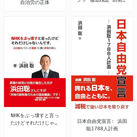
自治労の正体
抜本強化: 救国シンク
タンク叢書
NHKをぶっ壊すと言っ
日本自由党宣言: 浜田
たけどそれだけじゃな
聡1788人計画
いんです。: ― 浜田聡