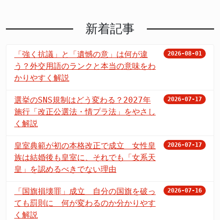
新着記事
「強く抗議」と「遺憾の意」は何が違
2026-08-01
う？外交用語のランクと本当の意味をわ
かりやすく解説
選挙のSNS規制はどう変わる？2027年
2026-07-17
施行「改正公選法・情プラ法」をやさし
く解説
皇室典範が初の本格改正で成立 女性皇
2026-07-17
族は結婚後も皇室に、それでも「女系天
皇」を認めるべきでない理由
「国旗損壊罪」成立 自分の国旗を破っ
2026-07-16
ても罰則に 何が変わるのか分かりやす
く解説