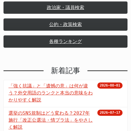
政治家・議員検索
公約・政策検索
各種ランキング
新着記事
「強く抗議」と「遺憾の意」は何が違
2026-08-01
う？外交用語のランクと本当の意味をわ
かりやすく解説
選挙のSNS規制はどう変わる？2027年
2026-07-17
施行「改正公選法・情プラ法」をやさし
く解説