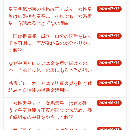
皇室典範が初の本格改正で成立 女性皇
2026-07-17
族は結婚後も皇室に、それでも「女系天
皇」を認めるべきでない理由
「国旗損壊罪」成立 自分の国旗を破っ
2026-07-16
ても罰則に 何が変わるのか分かりやす
く解説
なぜ中国とロシアは金を買い続けるの
2026-07-16
か 「脱ドル化」の裏にある本当の狙い
感震ブレーカーとは？地震火災を防ぐ仕
2026-07-05
組みと自治体の補助金活用法
「女性天皇」と「女系天皇」は何が違
2026-06-30
う？皇室典範改正案が国会で大詰め、養
子縁組案の中身をやさしく解説
2026-06-27