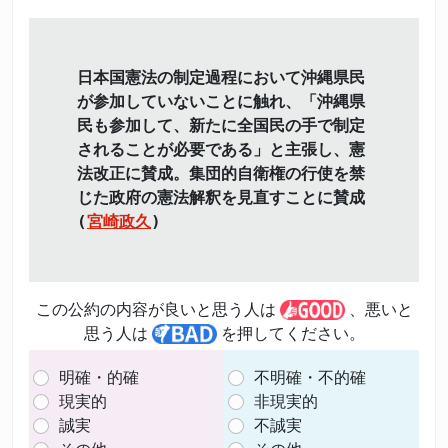
日本国憲法の制定過程において沖縄県民
が参加していないことに触れ、「沖縄県
民も参加して、新たに全国民の手で制定
されることが必要である」と主張し、憲
法改正に賛成。集団的自衛権の行使を禁
じた政府の憲法解釈を見直すことに賛成
(
宮崎政久
)
この公約の内容が良いと思う人は
、悪いと
思う人は
を押してください。
明確・的確
不明確・不的確
現実的
非現実的
誠実
不誠実