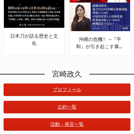
日本刀が語る歴史と文
沖縄の危機! ―『平
化
和』が引き起こす暴力
の現場
宮崎政久
プロフィール
公約一覧
活動・発言一覧