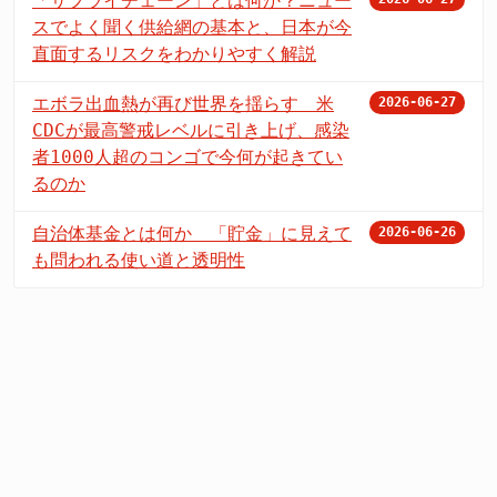
「サプライチェーン」とは何か？ニュー
スでよく聞く供給網の基本と、日本が今
直面するリスクをわかりやすく解説
エボラ出血熱が再び世界を揺らす 米
2026-06-27
CDCが最高警戒レベルに引き上げ、感染
者1000人超のコンゴで今何が起きてい
るのか
自治体基金とは何か 「貯金」に見えて
2026-06-26
も問われる使い道と透明性