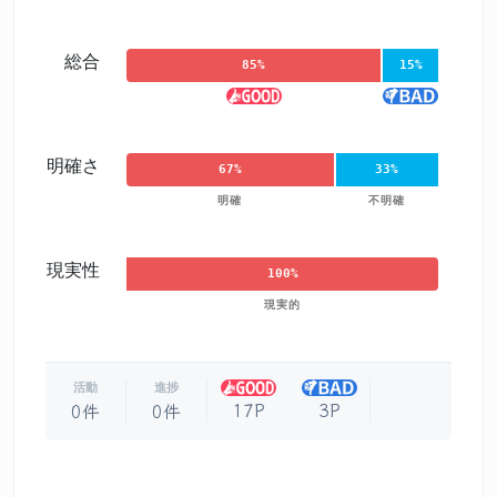
総合
85%
15%
明確さ
67%
33%
明確
不明確
現実性
100%
現実的
活動
進捗
17P
3P
0件
0件