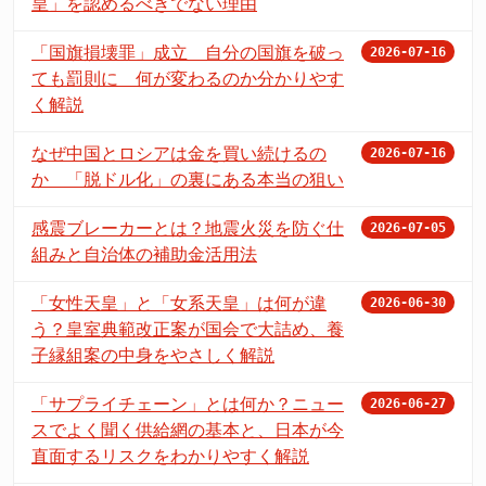
皇」を認めるべきでない理由
「国旗損壊罪」成立 自分の国旗を破っ
2026-07-16
ても罰則に 何が変わるのか分かりやす
く解説
なぜ中国とロシアは金を買い続けるの
2026-07-16
か 「脱ドル化」の裏にある本当の狙い
感震ブレーカーとは？地震火災を防ぐ仕
2026-07-05
組みと自治体の補助金活用法
「女性天皇」と「女系天皇」は何が違
2026-06-30
う？皇室典範改正案が国会で大詰め、養
子縁組案の中身をやさしく解説
「サプライチェーン」とは何か？ニュー
2026-06-27
スでよく聞く供給網の基本と、日本が今
直面するリスクをわかりやすく解説