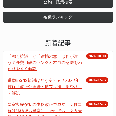
公約・政策検索
各種ランキング
新着記事
「強く抗議」と「遺憾の意」は何が違
2026-08-01
う？外交用語のランクと本当の意味をわ
かりやすく解説
選挙のSNS規制はどう変わる？2027年
2026-07-17
施行「改正公選法・情プラ法」をやさし
く解説
皇室典範が初の本格改正で成立 女性皇
2026-07-17
族は結婚後も皇室に、それでも「女系天