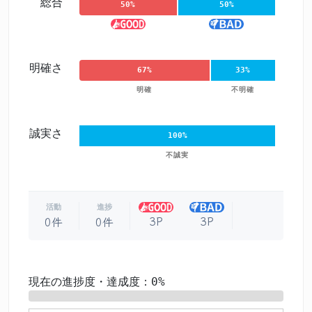
総合
50%
50%
明確さ
67%
33%
明確
不明確
誠実さ
100%
不誠実
活動
進捗
3P
3P
0件
0件
現在の進捗度・達成度：0%
0%