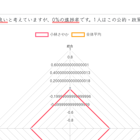
良い
と考えていますが、
0%の進捗率
です。1人はこの公約・政