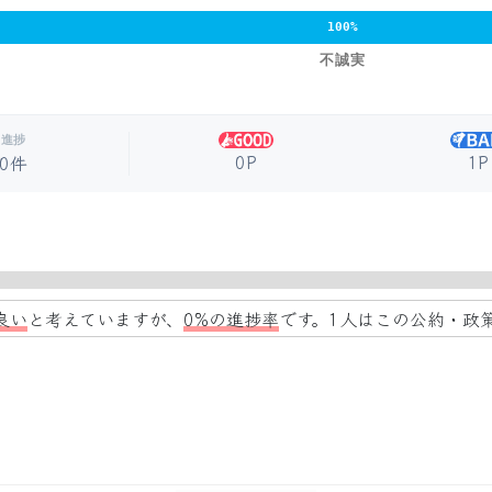
100%
不誠実
進捗
0P
1P
0件
良い
と考えていますが、
0%の進捗率
です。1人はこの公約・政