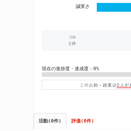
誠実さ
活動
0件
現在の進捗度・達成度：0%
0%
この公約・政策は
0人が
活動(0件)
評価(0件)