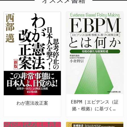
オススメ書籍
EBPM［エビデンス（証
わが憲法改正案
拠・根拠）に基づく政
策立案］とは何か 令
和の新たな政策形成