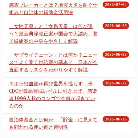
感震ブレーカーとは？地震火災を防ぐ仕
2026-07-05
組みと自治体の補助金活用法
「女性天皇」と「女系天皇」は何が違
2026-06-30
う？皇室典範改正案が国会で大詰め、養
子縁組案の中身をやさしく解説
「サプライチェーン」とは何か？ニュー
2026-06-27
スでよく聞く供給網の基本と、日本が今
直面するリスクをわかりやすく解説
エボラ出血熱が再び世界を揺らす 米
2026-06-27
CDCが最高警戒レベルに引き上げ、感染
者1000人超のコンゴで今何が起きてい
るのか
自治体基金とは何か 「貯金」に見えて
2026-06-26
も問われる使い道と透明性