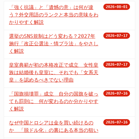
「強く抗議」と「遺憾の意」は何が違
2026-08-01
う？外交用語のランクと本当の意味をわ
かりやすく解説
選挙のSNS規制はどう変わる？2027年
2026-07-17
施行「改正公選法・情プラ法」をやさし
く解説
皇室典範が初の本格改正で成立 女性皇
2026-07-17
族は結婚後も皇室に、それでも「女系天
皇」を認めるべきでない理由
「国旗損壊罪」成立 自分の国旗を破っ
2026-07-16
ても罰則に 何が変わるのか分かりやす
く解説
なぜ中国とロシアは金を買い続けるの
2026-07-16
か 「脱ドル化」の裏にある本当の狙い