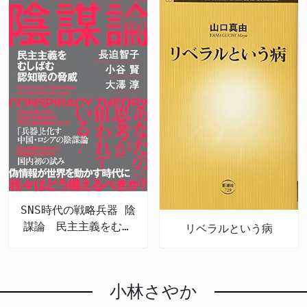
SNS時代の戦略兵器 陰
謀論 民主主義をむし
リベラルという病
ばむ認知戦の脅威
小林さやか