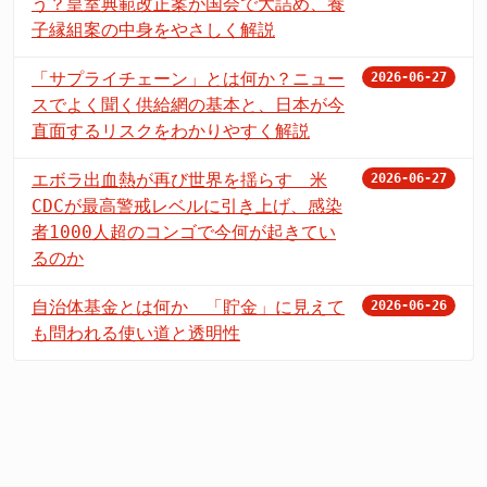
う？皇室典範改正案が国会で大詰め、養
子縁組案の中身をやさしく解説
「サプライチェーン」とは何か？ニュー
2026-06-27
スでよく聞く供給網の基本と、日本が今
直面するリスクをわかりやすく解説
エボラ出血熱が再び世界を揺らす 米
2026-06-27
CDCが最高警戒レベルに引き上げ、感染
者1000人超のコンゴで今何が起きてい
るのか
自治体基金とは何か 「貯金」に見えて
2026-06-26
も問われる使い道と透明性