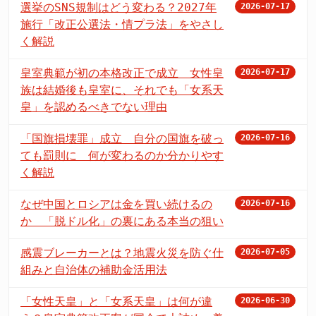
選挙のSNS規制はどう変わる？2027年
2026-07-17
施行「改正公選法・情プラ法」をやさし
く解説
皇室典範が初の本格改正で成立 女性皇
2026-07-17
族は結婚後も皇室に、それでも「女系天
皇」を認めるべきでない理由
「国旗損壊罪」成立 自分の国旗を破っ
2026-07-16
ても罰則に 何が変わるのか分かりやす
く解説
なぜ中国とロシアは金を買い続けるの
2026-07-16
か 「脱ドル化」の裏にある本当の狙い
感震ブレーカーとは？地震火災を防ぐ仕
2026-07-05
組みと自治体の補助金活用法
「女性天皇」と「女系天皇」は何が違
2026-06-30