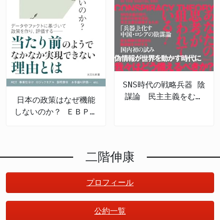
SNS時代の戦略兵器 陰
謀論 民主主義をむし
日本の政策はなぜ機能
ばむ認知戦の脅威
しないのか？ ＥＢＰＭ
の導入と課題
二階伸康
プロフィール
公約一覧