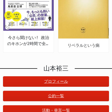
今さら聞けない! 政治
のキホンが2時間で全部
リベラルという病
頭に入る
山本裕三
プロフィール
公約一覧
活動・発言一覧