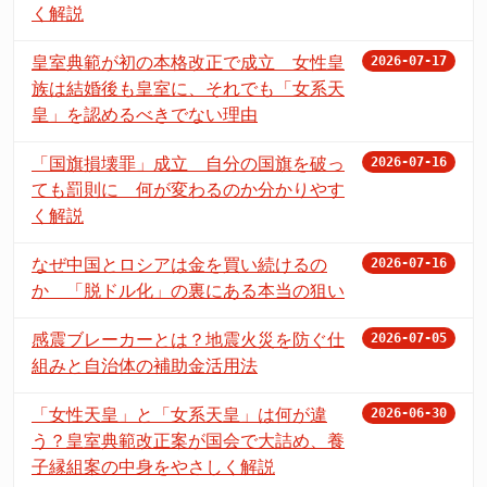
く解説
皇室典範が初の本格改正で成立 女性皇
2026-07-17
族は結婚後も皇室に、それでも「女系天
皇」を認めるべきでない理由
「国旗損壊罪」成立 自分の国旗を破っ
2026-07-16
ても罰則に 何が変わるのか分かりやす
く解説
なぜ中国とロシアは金を買い続けるの
2026-07-16
か 「脱ドル化」の裏にある本当の狙い
感震ブレーカーとは？地震火災を防ぐ仕
2026-07-05
組みと自治体の補助金活用法
「女性天皇」と「女系天皇」は何が違
2026-06-30
う？皇室典範改正案が国会で大詰め、養
子縁組案の中身をやさしく解説