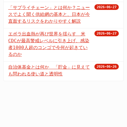
「サプライチェーン」とは何か？ニュー
2026-06-27
スでよく聞く供給網の基本と、日本が今
直面するリスクをわかりやすく解説
エボラ出血熱が再び世界を揺らす 米
2026-06-27
CDCが最高警戒レベルに引き上げ、感染
者1000人超のコンゴで今何が起きてい
るのか
自治体基金とは何か 「貯金」に見えて
2026-06-26
も問われる使い道と透明性