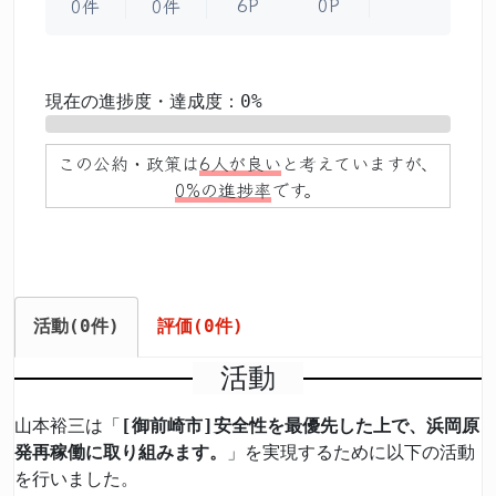
6P
0P
0件
0件
現在の進捗度・達成度：0%
0%
この公約・政策は
6人が良い
と考えていますが、
0%の進捗率
です。
活動(0件)
評価(0件)
活動
山本裕三は「
[御前崎市]安全性を最優先した上で、浜岡原
発再稼働に取り組みます。
」を実現するために以下の活動
を行いました。