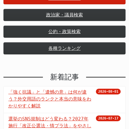
政治家・議員検索
公約・政策検索
各種ランキング
新着記事
「強く抗議」と「遺憾の意」は何が違
2026-08-01
う？外交用語のランクと本当の意味をわ
かりやすく解説
選挙のSNS規制はどう変わる？2027年
2026-07-17
施行「改正公選法・情プラ法」をやさし