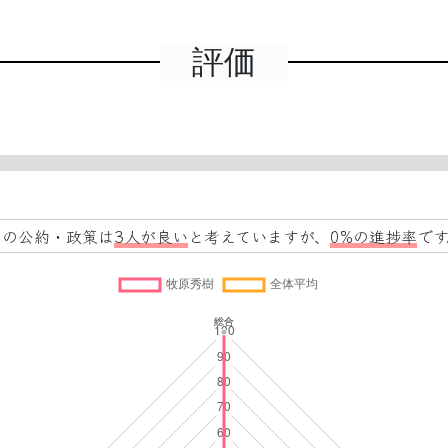
評価
この公約・政策は
3人が良い
と考えていますが、
0%の進捗率
です