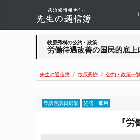
牧原秀樹の公約・政策
労働待遇改善の国民的底上
先生の通信簿
牧原秀樹
公約・政策一
衆議院議員選挙
経済・雇用
『労