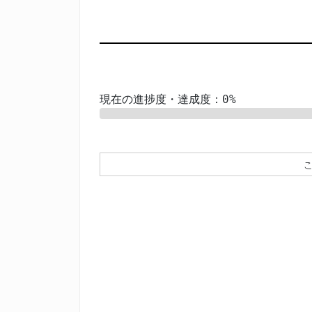
現在の進捗度・達成度：0%
0%