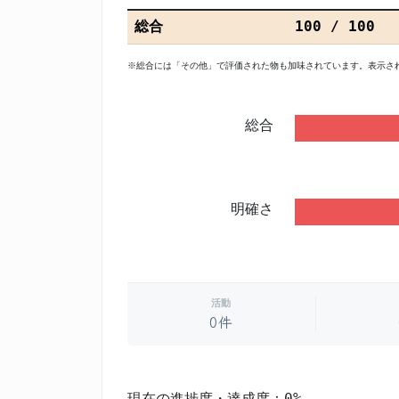
総合
100 / 100
※総合には「その他」で評価された物も加味されています。表示さ
総合
明確さ
活動
0件
現在の進捗度・達成度：0%