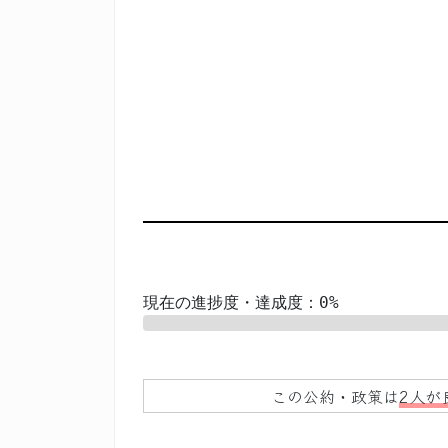
現在の進捗度・達成度：0%
0%
この公約・政策は
2人が