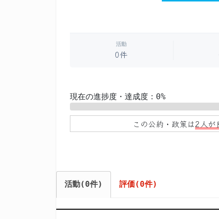
活動
0件
現在の進捗度・達成度：0%
0%
この公約・政策は
2人が
活動(0件)
評価(0件)