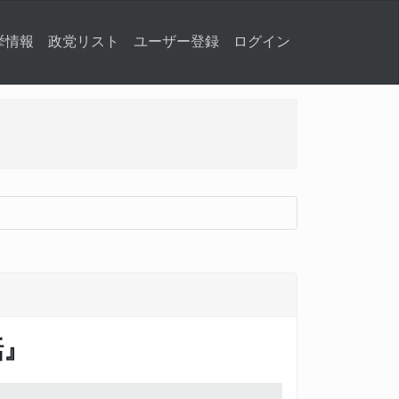
挙情報
政党リスト
ユーザー登録
ログイン
話』