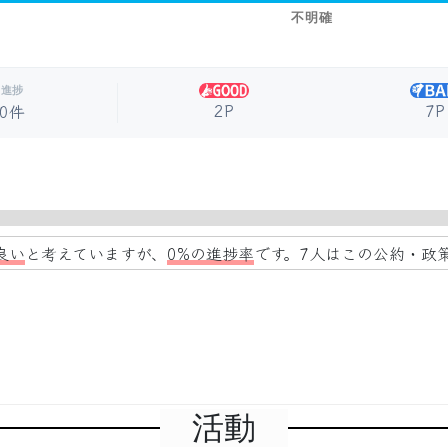
不明確
進捗
2P
7P
0件
良い
と考えていますが、
0%の進捗率
です。7人はこの公約・政
活動