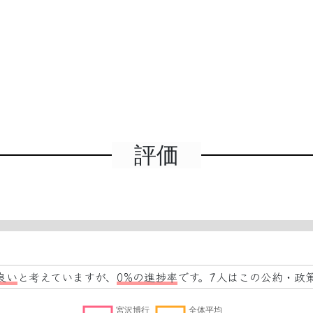
評価
良い
と考えていますが、
0%の進捗率
です。7人はこの公約・政