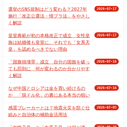
選挙のSNS規制はどう変わる？2027年
2026-07-17
施行「改正公選法・情プラ法」をやさし
く解説
皇室典範が初の本格改正で成立 女性皇
2026-07-17
族は結婚後も皇室に、それでも「女系天
皇」を認めるべきでない理由
「国旗損壊罪」成立 自分の国旗を破っ
2026-07-16
ても罰則に 何が変わるのか分かりやす
く解説
なぜ中国とロシアは金を買い続けるの
2026-07-16
か 「脱ドル化」の裏にある本当の狙い
感震ブレーカーとは？地震火災を防ぐ仕
2026-07-05
組みと自治体の補助金活用法