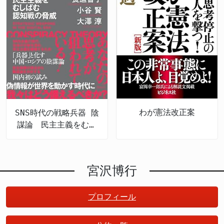
わが憲法改正案
SNS時代の戦略兵器 陰
謀論 民主主義をむし
ばむ認知戦の脅威
宮沢博行
プロフィール