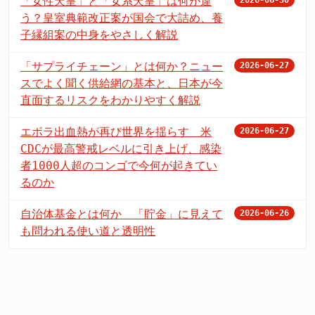
「女性天皇」と「女系天皇」は何が違
2026-06-30
う？皇室典範改正案が国会で大詰め、養
子縁組案の中身をやさしく解説
「サプライチェーン」とは何か？ニュー
2026-06-27
スでよく聞く供給網の基本と、日本が今
直面するリスクをわかりやすく解説
エボラ出血熱が再び世界を揺らす 米
2026-06-27
CDCが最高警戒レベルに引き上げ、感染
者1000人超のコンゴで今何が起きてい
るのか
自治体基金とは何か 「貯金」に見えて
2026-06-26
も問われる使い道と透明性