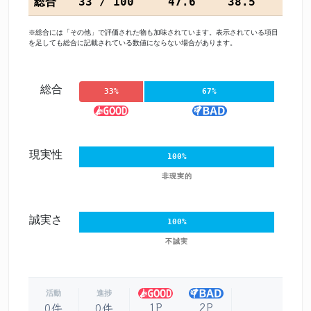
総合
33 / 100
47.6
38.5
※総合には「その他」で評価された物も加味されています。表示されている項目
を足しても総合に記載されている数値にならない場合があります。
総合
33%
67%
現実性
100%
非現実的
誠実さ
100%
不誠実
活動
進捗
1P
2P
0件
0件