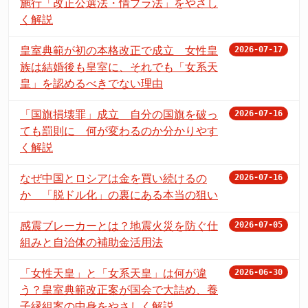
施行「改正公選法・情プラ法」をやさし
く解説
皇室典範が初の本格改正で成立 女性皇
2026-07-17
族は結婚後も皇室に、それでも「女系天
皇」を認めるべきでない理由
「国旗損壊罪」成立 自分の国旗を破っ
2026-07-16
ても罰則に 何が変わるのか分かりやす
く解説
なぜ中国とロシアは金を買い続けるの
2026-07-16
か 「脱ドル化」の裏にある本当の狙い
感震ブレーカーとは？地震火災を防ぐ仕
2026-07-05
組みと自治体の補助金活用法
「女性天皇」と「女系天皇」は何が違
2026-06-30
う？皇室典範改正案が国会で大詰め、養
子縁組案の中身をやさしく解説