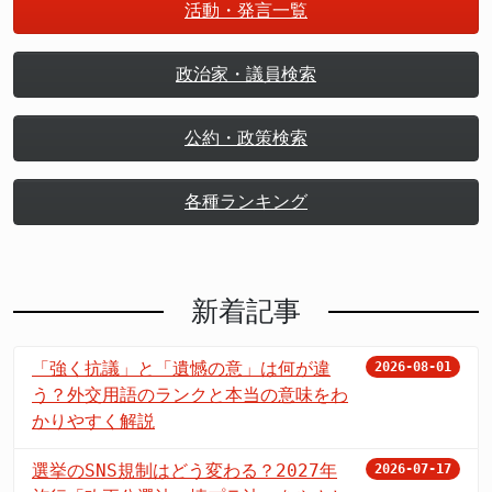
活動・発言一覧
政治家・議員検索
公約・政策検索
各種ランキング
新着記事
「強く抗議」と「遺憾の意」は何が違
2026-08-01
う？外交用語のランクと本当の意味をわ
かりやすく解説
選挙のSNS規制はどう変わる？2027年
2026-07-17