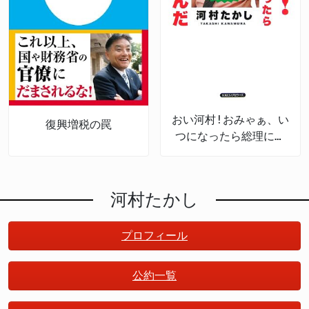
おい河村!おみゃぁ、い
復興増税の罠
つになったら総理にな
るんだ
河村たかし
プロフィール
公約一覧