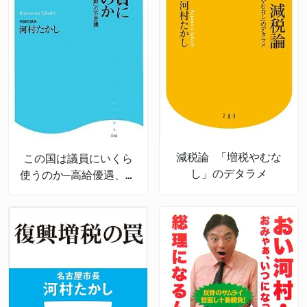
減税論 「増税やむな
この国は議員にいくら
し」のデタラメ
使うのか―高給優遇、特
権多数にして「非常
勤」の不思議